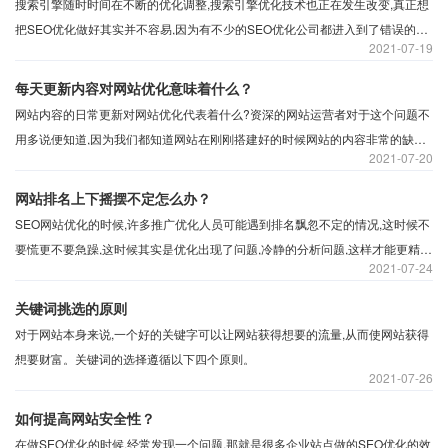
搜索引擎随时时间在不断的优化调整,搜索引擎优化技术也正在发生改变,真正想
把SEO优化做好其实并不容易,因为有不少的SEO优化公司都进入到了错误的搜
2021
07-19
索引擎优化陷阱,所以做到最后也无法看到满意的流量。
每天更新内容对网站优化意味着什么？
网站内容的日常更新对网站优化代表着什么?资深的网站运营者对于这个问题不
用多说便知道,因为我们都知道网站在刚刚搭建好的时候网站的内容非常的缺乏,
2021
07-20
也就相当于企业在互联网上新开一个空的店面。只有通过我们不断地往这个店
面增加新鲜有趣和与企业相关的高质量内容才可以吸引更多的人来浏览。
网站排名上下摇摆不定怎么办？
SEO网站优化的时候,许多推广优化人员可能遇到排名飘忽不定的情况,这时候不
要慌更不要急躁,这时候其实是优化出现了问题,冷静的分析问题,这样才能更精确
2021
07-24
进行调整改进,从而使实力网站排名稳步上升。
关键词挑选的原则
对于网站本身来说,一个好的关键字可以让网站获得想要的流量,从而使网站获得
想要财富。关键词的选择遵循以下四个原则。
2021
07-26
如何提高网站安全性？
在做SEO优化的时候,经常发现一个问题,那就是很多企业站点做的SEO优化的效