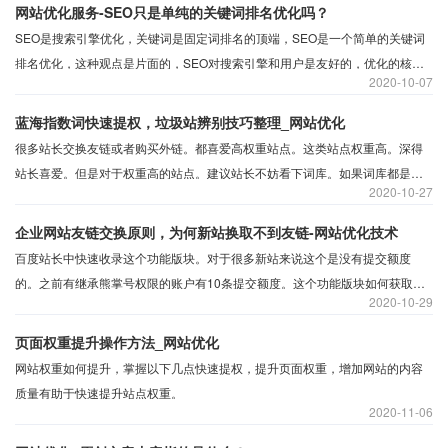
网站优化服务-SEO只是单纯的关键词排名优化吗？
SEO是搜索引擎优化，关键词是固定词排名的顶端，SEO是一个简单的关键词
排名优化，这种观点是片面的，SEO对搜索引擎和用户是友好的，优化的核心
2020
10-07
是满足内容要求。
蓝海指数词快速提权，垃圾站辨别技巧整理_网站优化
很多站长交换友链或者购买外链。都喜爱高权重站点。这类站点权重高。深得
站长喜爱。但是对于权重高的站点。建议站长不妨看下词库。如果词库都是相
2020
10-27
关靠谱的词。那么可交换和购买。如果是垃圾词那么请三思而后行。这类站点
很容易被搜索引擎打击。同时站内友链也会相应的会被波及。正常做优化。远
企业网站友链交换原则，为何新站换取不到友链-网站优化技术
离虚假权重站。 SEO技术
百度站长中快速收录这个功能版块。对于很多新站来说这个是没有提交额度
的。之前有继承熊掌号权限的账户有10条提交额度。这个功能版块如何获取、
2020
10-29
快速收录的功能是怎样的？
页面权重提升操作方法_网站优化
网站权重如何提升，掌握以下几点快速提权，提升页面权重，增加网站的内容
质量有助于快速提升站点权重。
2020
11-06