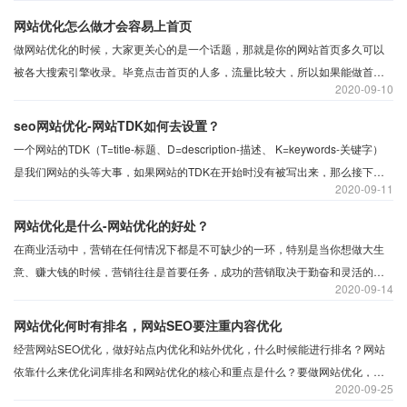
网站优化怎么做才会容易上首页
做网站优化的时候，大家更关心的是一个话题，那就是你的网站首页多久可以
被各大搜索引擎收录。毕竟点击首页的人多，流量比较大，所以如果能做首页
2020
09-10
快速收录，对企业的曝光和产品的展示会有很多好处。简单地说， seo优化就
是通过对网站进行优化，从而使网站在搜索引擎上有良好的排名，然后为网站
seo网站优化-网站TDK如何去设置？
带来流量。
一个网站的TDK（T=title-标题、D=description-描述、 K=keywords-关键字）
是我们网站的头等大事，如果网站的TDK在开始时没有被写出来，那么接下来
2020
09-11
的SEO优化将变得更加困难。
网站优化是什么-网站优化的好处？
在商业活动中，营销在任何情况下都是不可缺少的一环，特别是当你想做大生
意、赚大钱的时候，营销往往是首要任务，成功的营销取决于勤奋和灵活的技
2020
09-14
能。
网站优化何时有排名，网站SEO要注重内容优化
经营网站SEO优化，做好站点内优化和站外优化，什么时候能进行排名？网站
依靠什么来优化词库排名和网站优化的核心和重点是什么？要做网站优化，小
2020
09-25
涛希望站长能够有更多的思考和问题，思考和专业研究，以促进优化的进程。