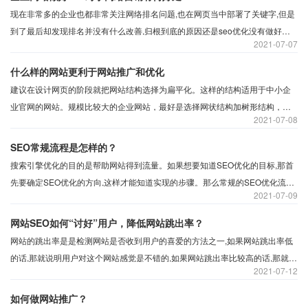
现在非常多的企业也都非常关注网络排名问题,也在网页当中部署了关键字,但是
到了最后却发现排名并没有什么改善,归根到底的原因还是seo优化没有做好。
2021
07-07
要知道这份工作不是说完成就可以完成的,而是需要每天更新的好的文章,以及原
创率也需要满足一定的要求,只有一步一步慢慢的来排名才有有所提升。
什么样的网站更利于网站推广和优化
建议在设计网页的阶段就把网站结构选择为扁平化。这样的结构适用于中小企
业官网的网站。规模比较大的企业网站，最好是选择网状结构加树形结构，这
2021
07-08
样的话就会更有利于整体布局。
SEO常规流程是怎样的？
搜索引擎优化的目的是帮助网站得到流量。如果想要知道SEO优化的目标,那首
先要确定SEO优化的方向,这样才能知道实现的步骤。那么常规的SEO优化流程
2021
07-09
有那些?
网站SEO如何“讨好”用户，降低网站跳出率？
网站的跳出率是是检测网站是否收到用户的喜爱的方法之一,如果网站跳出率低
的话,那就说明用户对这个网站感觉是不错的,如果网站跳出率比较高的话,那就说
2021
07-12
明网站体验度对于用户来说不是很好,所以应该如何降低网站的跳出率?
如何做网站推广？