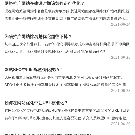
来真正的价值。所以网站托管是个不错的选择,网站托管将遵从一下几点管理。
网络推广网站在建设时期该如何进行优化？
现在网站关键词的排名也是很有竞争力的,想让网站能够在网络推广站稳脚跟,就
需要刚开始就进行规划个还有布局,网络推广的网站在搭建初期就需要做好优化,
2021
06-24
这样才会更好的利于网站优化还有后期发展,因此如何优化网络推广网站呢?
为啥推广网站排名越优化越往下掉？
从事SEO这个行业稍长一点时间,你会慢慢的发现各种奇奇怪怪的显现,不少的网
站优化人员在优化网站时发现越优化排名就会越低,这是为什么?
2021
06-25
网站SEO中title标签优化技巧！
大家都知道,title标签的优化是相当重要的,因为它可以帮助提升网站的权重。
SEO优化技术包括关键字组合技术,关键字词频,关键词分布和标题长度控制等
2021
06-28
等。那么具体该如何做呢？沃之涛科技带大家一起来了解标题标签优化技术。
如何在网站优化中让URL标准化？
在网站优化的过程中,网站的URL的标准化也是非常重要的,高品质的URL可以更
有利于蜘蛛爬行和抓取,也会比其他人更容易记住,研究人员希望URL更标准化,要
2021
06-29
做什么?