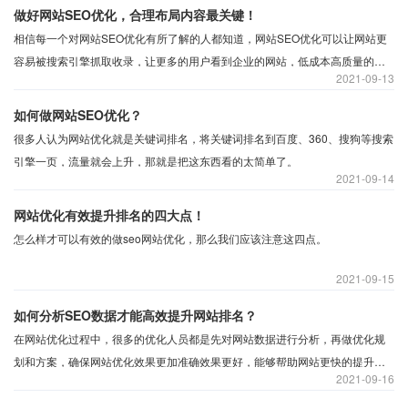
点页面的内容以及如何优化页面才能有利于整个站点的优化提高实际效果呢？
做好网站SEO优化，合理布局内容最关键！
我们一起来看看吧。
相信每一个对网站SEO优化有所了解的人都知道，网站SEO优化可以让网站更
容易被搜索引擎抓取收录，让更多的用户看到企业的网站，低成本高质量的提
2021
09-13
升网站的流量，有利于品牌和企业的营销推广。然而，很多人不知道应该做些
什么来优化网站。其实简单来说，无非就是以下几个步骤:
如何做网站SEO优化？
很多人认为网站优化就是关键词排名，将关键词排名到百度、360、搜狗等搜索
引擎一页，流量就会上升，那就是把这东西看的太简单了。
2021
09-14
网站优化有效提升排名的四大点！
怎么样才可以有效的做seo网站优化，那么我们应该注意这四点。
2021
09-15
如何分析SEO数据才能高效提升网站排名？
在网站优化过程中，很多的优化人员都是先对网站数据进行分析，再做优化规
划和方案，确保网站优化效果更加准确效果更好，能够帮助网站更快的提升排
2021
09-16
名。对于那些想要做的更好的SEO人员来说，需要那些SEO数据才可以对网站
优化提供更大的帮助呢？