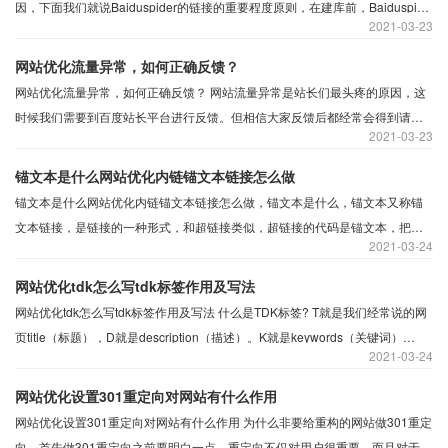
因，下面我们就说Baiduspider的链接的重要程度原则，在建库前，Baiduspide
2021
03-23
会访问的页面的内容与链接进行初步分析，分析内容是要分析此站点是否需要
建索引库，分析链接是要分析发现更多的页面，以对发现更多的压面进行一一
网站优化流量异常，如何正确反馈？
分析，理论上来说，Baiduspide会把所有展示在新页面的链接都抓取回来，那
网站优化流量异常，如何正确反馈？ 网站流量异常是站长们最头疼的原因，这
么面对如此多的新链接，Baiduspider是怎么判断它们的重要程度的呢？
时候我们需要到百度站长平台进行反馈。但相信大家反馈后都经常会得到请详
2021
03-23
细描述您的问题的回复，那到底怎样才能对问题描述清楚呢，百度学院里面的
值班人员曾给出这样的回答，我们来学习一下：
锚文本是什么网站优化内链锚文本链接怎么做
锚文本是什么网站优化内链锚文本链接怎么做，锚文本是什么，锚文本又称锚
文本链接，是链接的一种形式，和超链接类似，超链接的代码是锚文本，把关
2021
03-24
键词做一个链接，指向别的网页，这种形式的链接就叫作锚文本，锚文本实际
上是建立了文本关键词与URL链接的关系。 锚文本对seo的作用
网站优化tdk怎么写tdk标签作用及写法
网站优化tdk怎么写tdk标签作用及写法 什么是TDK标签? T就是我们经常说的网
页title（标题），D就是description（描述）。K就是keywords（关键词）
2021
03-24
①title即我们搜索关键字时显示出来的标题，也显示在浏览器上框，一般方便用
户了解这个页面的内容。而在搜索引擎来说，这里就是他们判定你网页内容的
网站优化设置301重定向对网站有什么作用
主要根据。
网站优化设置301重定向对网站有什么作用 ​为什么非要给重构的网站做301重定
向，首先做301重定向之前要明白一点。重定向不仅对用户很重要，而且对于搜