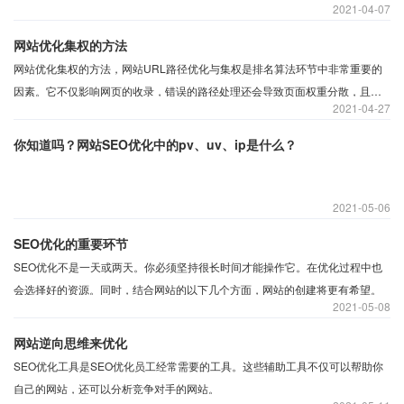
2021
04-07
种； 外链的好处： 1、外链可以带来流量，站长在和网站主题相关的网站中发
布软文，留下自己的链接，是可以给网站带来流量，当然，前提是需要软文质
网站优化集权的方法
量高，能够吸引用户点击
网站优化集权的方法，网站URL路径优化与集权是排名算法环节中非常重要的
因素。它不仅影响网页的收录，错误的路径处理还会导致页面权重分散，且不
2021
04-27
利于排名。 ​如何设置权重集中：网站301重定向：我们知道，我们通过加www
和不加www都可以访问网站首页的
你知道吗？网站SEO优化中的pv、uv、ip是什么？
2021
05-06
SEO优化的重要环节
​SEO优化不是一天或两天。你必须坚持很长时间才能操作它。在优化过程中也
会选择好的资源。同时，结合网站的以下几个方面，网站的创建将更有希望。
2021
05-08
网站逆向思维来优化
SEO优化工具是SEO优化员工经常需要的工具。这些辅助工具不仅可以帮助你
自己的网站，还可以分析竞争对手的网站。