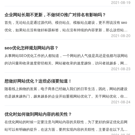
2021
08-19
化工作。那么对于企业想要得到更大的优化效果，需要如何做好初始 SEO 呢？
我们一起来看看吧。
企业网站长期不更新，不做SEO推广对排名有影响吗？
首先，无论站点是通过源代码、模仿站点、模板站点建设，更不用说没有 seo
优化，如果站点没有做好标题标签，站点没有持续的内容更新，那么这些站点
2021
08-20
可能搜索到的官方站点品牌词都不容易找到排名，那么网站流量就更不用说增
长了。
seo优化怎样规划网站内容？
从事网站SEO优化工作的人都知道，一个网站的人气值是高还是低都与该网站
的访问量和收录速度密切相关。网站被收录的速度越快，访问者就越多，网站
2021
08-23
就越受欢迎。那么，在网站优化中，应该如何规划网站内容呢？
想做好网站优化？这些必须要知道！
随着线上购物的发展，电子商务已经融入我们的日常生活，因此，网站的建设
也是越来越热门，越来越多的企业开始重视网站优化了。关于网站优化，你需
2021
08-24
要知道些什么？我们一起了解一下吧。
优化时如何做到网站内容的相关性？
在优化网站的时候一定要注意与网站内容的关联性，为了更好的保证优化后网
站可以有明确的提升，在这方面，要想实现内容的关联性，主要是在以下几个
2021
08-25