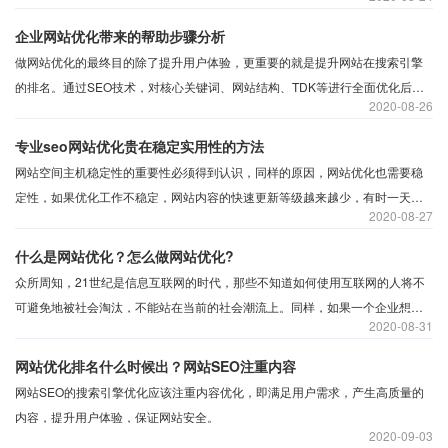
创内容，一篇文章的标题和内容原创度高的，那么这样高原创度的文章就越容
易得到搜索引擎就的青睐，而且往往都能获得较好的收录和排名。
企业网站优化带来的帮助步骤分析
做网站优化的最终目的除了提升用户体验，更重要的就是提升网站在搜索引擎
的排名。通过SEO技术，对核心关键词、网站结构、TDK等进行全面优化后，
2020
08-26
可以有效提升网站排名。而网站排名靠前意味着更多的流量和曝光，流量和曝
光有与订单转化密切相关。由此可以说，网站优化也是一种非常有效的网络营
专业seo网站优化贵在稳定实用性的方法
销手段。
网站空间主机稳定性的重要性必须得到认识，同样的原因，网站优化也需要稳
定性，如果优化工作不稳定，网站内容的快速更新等级越来越少，有时一天更
2020
08-27
新几次，有时半个月不更新，而外链增加不稳定性，外链上升和下降的网站优
化很大，很可能被认为是作弊。
什么是网站优化？怎么做网站优化?
众所周知，21世纪是信息互联网的时代，那些不知道如何使用互联网的人将不
可避免地被社会淘汰，不能站在当前的社会潮流上。同样，如果一个企业想建
2020
08-31
立自己的声誉，它不仅要有硬实力，还要有软实力。现在越来越多的公司正在
互联网上建立自己的网站。通过网站优化，客户可以快速了解他们的产品和服
网站优化排名什么时候出？网站SEO注重内容
务。独特新颖的网站页面设计是前提，而网址对百度搜索引擎的友善性是重
网站SEO的搜索引擎优化应该注重内容优化，即满足用户需求，产生高质量的
要，也就是大家常说的seo网站优化。
内容，提升用户体验，保证网站安全。
2020
09-03