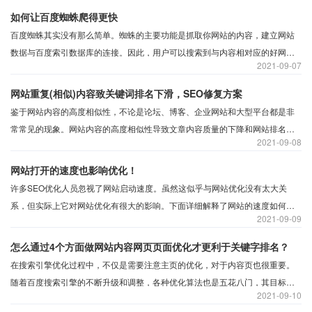
如何让百度蜘蛛爬得更快
百度蜘蛛其实没有那么简单。蜘蛛的主要功能是抓取你网站的内容，建立网站
数据与百度索引数据库的连接。因此，用户可以搜索到与内容相对应的好网
2021
09-07
站，从而影响到网站的排名、页面评级还有流量等等。如果蜘蛛爬你的网站几
率很低或者次数很少，那么这是对网站SEO优化是相当不利的。百度蜘蛛要怎
网站重复(相似)内容致关键词排名下滑，SEO修复方案
么做才能爬得更快？
鉴于网站内容的高度相似性，不论是论坛、博客、企业网站和大型平台都是非
常常见的现象。网站内容的高度相似性导致文章内容质量的下降和网站排名的
2021
09-08
波动。需要怎么处理？
网站打开的速度也影响优化！
许多SEO优化人员忽视了网站启动速度。虽然这似乎与网站优化没有太大关
系，但实际上它对网站优化有很大的影响。下面详细解释了网站的速度如何影
2021
09-09
响网站优化。
怎么通过4个方面做网站内容网页页面优化才更利于关键字排名？
在搜索引擎优化过程中，不仅是需要注意主页的优化，对于内容页也很重要。
随着百度搜索引擎的不断升级和调整，各种优化算法也是五花八门，其目标是
2021
09-10
打击网站优化中的作弊行为，同时也给网站优化带来了很多难度。那么对于站