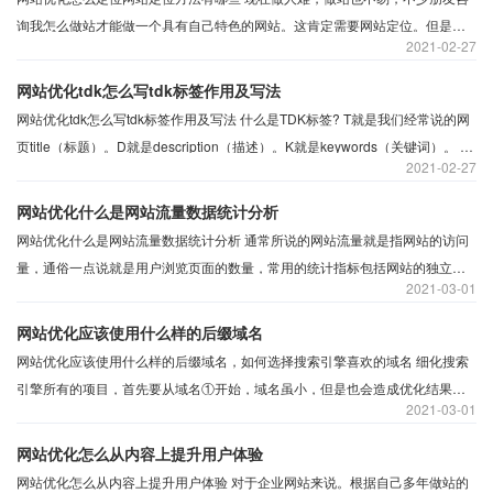
况，例如的PR值，
询我怎么做站才能做一个具有自己特色的网站。这肯定需要网站定位。但是网
2021
02-27
站怎么定位呢，这里s小编就写写我的看法。 ​首先要确立一个明确的目标，网站
的发展方向，有了目标和方向后。再根据自身的资源能力进行分析操作。
网站优化tdk怎么写tdk标签作用及写法
网站优化tdk怎么写tdk标签作用及写法 什么是TDK标签? ​T就是我们经常说的网
页title（标题）。D就是description（描述）。K就是keywords（关键词）。 ​
2021
02-27
①title即我们搜索关键字时显示出来的标题，也显示在浏览器上框。一般方便用
户了解这个页面的内容，而在搜索引擎来说，这里就是他们判定你网页内容的
网站优化什么是网站流量数据统计分析
主要根据。
网站优化什么是网站流量数据统计分析 通常所说的网站流量就是指网站的访问
量，通俗一点说就是用户浏览页面的数量，常用的统计指标包括网站的独立用
2021
03-01
户数量、用户在网站的平均停留时间等，常用网站流量统计指标包括网站独立
用户数量、总用户数量
网站优化应该使用什么样的后缀域名
网站优化应该使用什么样的后缀域名，如何选择搜索引擎喜欢的域名 细化搜索
引擎所有的项目，首先要从域名①开始，域名虽小，但是也会造成优化结果的
2021
03-01
干差万别，域名的后缀、长短以及拼写不同，都会带来不同的结果。
网站优化怎么从内容上提升用户体验
网站优化怎么从内容上提升用户体验 对于企业网站来说。根据自己多年做站的