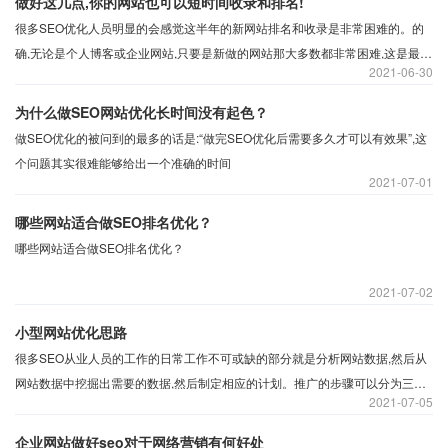
做好这几点,你的网站也可以短时间收录和排名!
很多SEO优化人员明显的会感觉这半年的新网站排名和收录是非常困难的。的
确,无论是个人博客或企业网站,只要是新做的网站那大多数都非常困难,这是最近
2021
06-30
的小编和群友们的一致观点。事实上,这几年的网站排名还有网站收录比两年前
难度确实大了很多。那么有什么技巧可以实现在短时间内提高收录和排名呢?
为什么做SEO网站优化长时间没有起色？
做SEO优化的被问到的最多的话是:“做完SEO优化后需要多久才可以有效果”,这
个问题其实很难能够给出一个准确的时间
2021
07-01
哪些网站适合做SEO排名优化？
哪些网站适合做SEO排名优化？
2021
07-02
小型网站优化思路
很多SEO从业人员的工作的日常工作不可或缺的部分就是分析网站数据,然后从
网站数据中挖掘出需要的数据,然后制定相应的计划。推广的步骤可以分为三个
2021
07-05
步骤。
企业网站做好seo对于网络营销有何好处