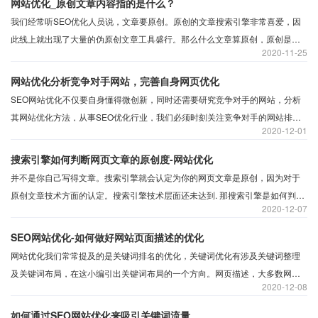
网站优化_原创文章内容指的是什么？
我们经常听SEO优化人员说，文章要原创。原创的文章搜索引擎非常喜爱，因
此线上就出现了大量的伪原创文章工具盛行。那么什么文章算原创，原创是什
2020
11-25
么意思？ 原创是不是就是优质的网站。是不是就不是重复的网站。
网站优化分析竞争对手网站，完善自身网页优化
SEO网站优化不仅要自身懂得微创新，同时还需要研究竞争对手的网站，分析
其网站优化方法，从事SEO优化行业，我们必须时刻关注竞争对手的网站排名
2020
12-01
优化，看看竞争对手网站能够为用户提供哪些有价值的东西。
搜索引擎如何判断网页文章的原创度-网站优化
​并不是你自己写得文章。搜索引擎就会认定为你的网页文章是原创，因为对于
原创文章技术方面的认定。搜索引擎技术层面还未达到. ​那搜索引擎是如何判定
2020
12-07
网页文章是否是原创，而快速被收录呢，好多站长认为只要文章是原创、高
质、有价值就会被快速的快速收录。收录的快慢影响因素
SEO网站优化-如何做好网站页面描述的优化
网站优化我们常常提及的是关键词排名的优化，关键词优化有涉及关键词整理
及关键词布局，在这小编引出关键词布局的一个方向。网页描述，大多数网站
2020
12-08
优化者认为网站优化就是网站内部优化、内链布局、交换友情链接、外部链接
建设，很少会有人好好做网站页面描述的优化
如何通过SEO网站优化来吸引关键词流量