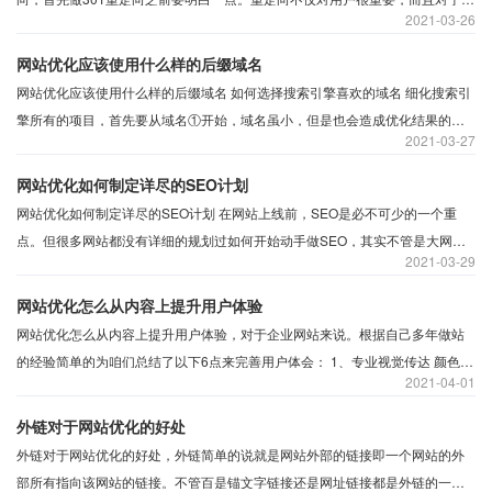
2021
03-26
索引擎也是很重要的。当网站改版后并通过实施301重定向。可以让用户或搜索
引擎访问旧版页面不是404错误页面。而是成功访问新版本的页面，还可以让搜
网站优化应该使用什么样的后缀域名
索引擎知道你是何时移动内容的。所以才会给需要重构的网站做301重定向。
网站优化应该使用什么样的后缀域名 如何选择搜索引擎喜欢的域名 细化搜索引
擎所有的项目，首先要从域名①开始，域名虽小，但是也会造成优化结果的干
2021
03-27
差万别，域名的后缀、长短以及拼写不同，都会带来不同的结果。哪些域名后
缀权重高 域名权重就是搜索引擎对域名质量的认可程度。它体现在输入的一个
网站优化如何制定详尽的SEO计划
关键词在搜索引擎中排名的前后。
​网站优化如何制定详尽的SEO计划 在网站上线前，SEO是必不可少的一个重
点。但很多网站都没有详细的规划过如何开始动手做SEO，其实不管是大网站
2021
03-29
也好，小网站也罢，制定一个详尽的SEO计划是尤为重要的。 一、关键词的分
析 网站SEO第一步就是关键词的分析
网站优化怎么从内容上提升用户体验
​网站优化怎么从内容上提升用户体验，对于企业网站来说。根据自己多年做站
的经验简单的为咱们总结了以下6点来完善用户体会： 1、专业视觉传达 颜色的
2021
04-01
选取，比方防止昏暗，懊丧的色系，简练的界面。专业易识别回忆的logo或标
志，夺目的促销信息等等。
外链对于网站优化的好处
外链对于网站优化的好处，外链简单的说就是网站外部的链接即一个网站的外
部所有指向该网站的链接。不管百是锚文字链接还是网址链接都是外链的一