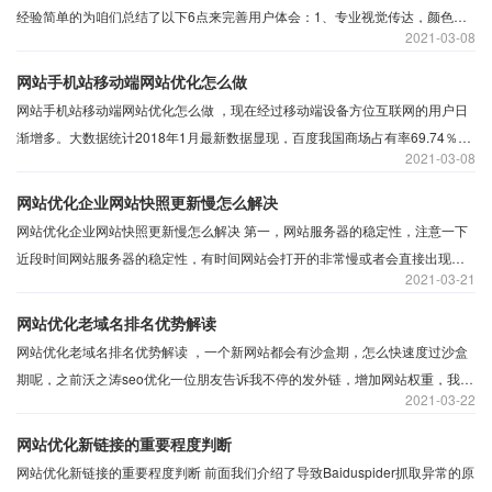
经验简单的为咱们总结了以下6点来完善用户体会：1、专业视觉传达，颜色的
2021
03-08
选取，比方防止昏暗，懊丧的色系，简练的界面。专业易识别回忆的logo或标
志，夺目的促销信息等等。
网站手机站移动端网站优化怎么做
网站手机站移动端网站优化怎么做 ，现在经过移动端设备方位互联网的用户日
渐增多。大数据统计2018年1月最新数据显现，百度我国商场占有率69.74％。
2021
03-08
我国商场排名榜首，其间移动端用户量已达9亿+。
网站优化企业网站快照更新慢怎么解决
网站优化企业网站快照更新慢怎么解决 第一，网站服务器的稳定性，注意一下
近段时间网站服务器的稳定性，有时间网站会打开的非常慢或者会直接出现无
2021
03-21
法访问的情况。这点会造成网站快照更新的慢或者不更新的，所以大家以后在
选择服务器的时候一定要注意，虽然什么都不是完美的，都会出现小意外，但
网站优化老域名排名优势解读
至少要把这种意外降低到最低。
网站优化老域名排名优势解读 ，一个新网站都会有沙盒期，怎么快速度过沙盒
期呢，之前沃之涛seo优化一位朋友告诉我不停的发外链，增加网站权重，我立
2021
03-22
马回他这个不好使，快速度过沙盒期可以使用老域名，老域名建站对seo网站优
化的好处很多，当然前提是你要选对。
网站优化新链接的重要程度判断
网站优化新链接的重要程度判断 前面我们介绍了导致Baiduspider抓取异常的原