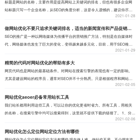
标题是网站的名称，主要作用是提高网站上关键词的排名，但也有很多企业网
站标题只写一个企业名称，从SEO的角度分析，这是令人遗憾的，建议你尽量
2021
01-28
把网站的重要关键词放在开头，企业名称放在结束，例如，当你想进行关键字
优化时，你可以将标题设置为SEO优化
做网站优化不要只追求关键词排名，适当的新闻宣传和产品促销也是十分有必要的
SEO的推广是一种以网络媒体为传播平台的营销推广方法，特别是在自媒体时
代，网络媒体也发生了巨大的变化，变得越来越多元化，目前，用于SEO推广
2021
01-29
的比较流行的网络媒体有论坛、博客、微博、微信、SNS、Twitter、Facebook
等，由于很多人对SEO的推广了解太多，推广效果大大降低。
精简的代码对网站优化的帮助有多大
网页代码也是网站的最基础条件。对网站在搜索引擎的表现也有一定的影响。
尤其是建设网站的程序员，通常对SEO并不十分熟悉。只是根据程序和网站的
2021
02-05
方便性来设计网站的代码。 这样就难免产生一些冗余代码。甚至是不利于SEO
的代码。
网站优化seoer必备常用站长工具
我们站长都用利用这些工具，可以让你的优化更省时省力。所有工具，用相关
的名称，在搜索引擎中均可以搜索得到，这里就不提供下载的链接了。 1、分析
2021
02-06
工具 ​受欢迎的一款SEO工具。一个免费版，功能有关键词分析过滤。关键词排
名跟踪，另外，最给力的作用的就是分析关键字的竞争程度，包括获得搜索引
网站优化怎么定位网站定位方法有哪些
擎前20名得网站的竞争分析报告。也就是知彼，让你了解你的对手网站的状
网站优化怎么定位网站定位方法有哪些 ​现在做人难，做站也不易，不少朋友咨