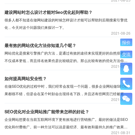
方面要注意关联性。
建设网站时怎么设计才能对Seo优化起到帮助？
很多人都不知道在做网站建设的时候怎样设计才能可以帮助到后期搜索引擎优
2021
08-26
报价
最有效的网站优化方法你知道几个呢？
网站优化是搜索引擎推广的方法，是通过有效的途径来实现更好的自然排名，
交流
不仅成本更低，而且排名效果也是比较稳定的。那么比较有效的优化方法你知
2021
08-27
道有多少？
如何提高网站安全性？
在做SEO优化的过程中时，我们经常会发现一个问题，很多企业网站做SEO效
果都很不错，但是会在某个时刻会出现排名下跌，并且还有些网页已经被篡改
2021
08-30
成非法的内容等等，事实上，这就是网站的安全工作没有做好，让网站排名一
夜回到从前，所以我们应该思考，做SEO优化确实重要，但是网站如果不安
SEO优化对企业网站推广能带来怎样的好处？
全，那就很容易出现网站被黑客攻击的问题，所以如何提高网站的安全性？
企业网站想要在当前互联网环境下更有效地进行营销推广。最好的做法是SEO
优化和付费推广。前一种方法可以说是最经济、最有效和最持久的推广效果，
2021
08-31
但是起效较慢。但后一种方法成本高但是见效快。因此，SEO优化有什么好