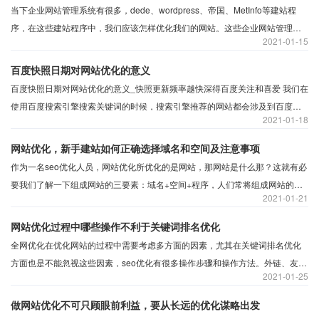
当下企业网站管理系统有很多，dede、wordpress、帝国、MetInfo等建站程
序，在这些建站程序中，我们应该怎样优化我们的网站。这些企业网站管理系
2021
01-15
统里面有哪些栏目可以帮助我们更好地优化自己的企业网站，小编整理了一篇
关于企业建站系统，你可以通过设置这几个板块来进行网站优化的基本操作。
百度快照日期对网站优化的意义
百度快照日期对网站优化的意义_快照更新频率越快深得百度关注和喜爱 我们在
使用百度搜索引擎搜索关键词的时候，搜索引擎推荐的网站都会涉及到百度快
2021
01-18
照，在使用高级搜索指令site:+域名查询网站收录量时候。显示的结果页面，网
站的收录也会出现百度快照（site高级搜索指令，是一个查询网站一定时期内收
网站优化，新手建站如何正确选择域名和空间及注意事项
录数量的常用用搜索引擎命令，
作为一名seo优化人员，网站优化所优化的是网站，那网站是什么那？这就有必
要我们了解一下组成网站的三要素：域名+空间+程序，人们常将组成网站的三
2021
01-21
要素通俗的比作域名（门牌号）、空间（房子）、程序（房屋架构），网站建
站程序网上有很多有织梦、帝国等，但域名和空间选择他们两者最好是选一家
网站优化过程中哪些操作不利于关键词排名优化
这样管理起来方便，接下来，小编全网推广就谈下新手站长如何选择域名和空
全网优化在优化网站的过程中需要考虑多方面的因素，尤其在关键词排名优化
间及注意事项。
方面也是不能忽视这些因素，seo优化有很多操作步骤和操作方法。外链、友情
2021
01-25
链接、关键词密度、标粗、网页标题......seo优化是一把双刃剑，用的好会给网
站核心关键词带来不错的排名效果。
做网站优化不可只顾眼前利益，要从长远的优化谋略出发