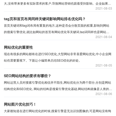
大,没有带来更多有实际需求的客户,导致网站营销也跟着受到影响。企业如果想
2021
08-03
要获得更多的市场,就需要明白其他的网络营销方法。为什么排名不错却没有流
量?下面沃之涛科技就带大家来讲解一下。
tag页和首页布局同样关键词影响网站排名优化吗？
首页关键词和tag词布局有重复的地方,这种是否会分散页面的权重,影响到网站
的搜索引擎优化,就比如网站的首页有网站优化等关键词,tag词同样也是网站优
2021
08-04
化这样是否友好呢?
网站优化的重要性
现在有很多的网站都有在进行SEO优化,大型网站非常喜爱网站优化,中小企业网
站也需要重视下。下面让小编简单总结SEO优化的好处。
2021
08-05
SEO网站结构的要求有哪些？
网站运营人员对搜索引擎优化相信并不陌生,网站优化分为两个部分,分别是网站
结构优化和SEO优化, 网站的结构是搜索引擎优化基础,网站结构就像是人类的骨
2021
08-06
架一样,必须首先拥有骨架,网站才可以撑起内容。所以搜索引擎优化网站结构的
要求是什么?
网站图片优化技巧！
大家都知道在进行网站优化的时候,搜索引擎是无法识别图像的,可是网站没有绚