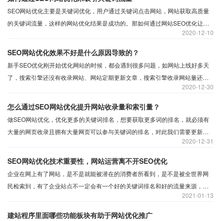
SEO网站优化主要是关键词优化，用户通过关键词点击网站，网站获取高质量
的关键词流量，这样的网站优化结果是成功的。那如何通过网站SEO优化让网
2020
12-10
站获取高质量关键词流量，获取关键词流量，首先我们要明确我们所优化哪些
关键词，网站优化前夕先确定主关键词、自创品牌词、长尾关键词，接下来就
SEO网站优化效果不好是什么原因导致的？
是关键词布局及优化。
新手SEO优化刚开始优化网站的时候，都会遇到很多问题，如网站上线好多天
了，搜索引擎还没有收录网站、网站定期更新文章，搜索引擎收录网站量还是
2020
12-30
很少、网站上线好几个月了一直没有关键词流量、网站前几天还有收录，突然
间收录大减、优化好久的网站，为什么一直没有效果，网站优化没有效果这是
怎么通过SEO网站优化提升网站收录量和索引量？
什么原因导致的呢？沃之涛为大家带来一篇分享我们在从事SEO优化工作中常
做SEO网站优化，优化更多的关键词排名，想要获取更多词的排名，就必须有
遇到的问题。
大量的网页收录且拥有大量网页可以参与关键词的排名，对此我们需要更新网
2020
12-31
站文章，怎么样更新网页文章可以获取搜索引擎喜爱,接下来推推蛙为大家整理
了一篇有关如何通过网站SEO优化，提升网站收录量。
SEO网站优化技术重要性，网站运营离不开SEO优化
企业在网上有了网站，是不是就能被潜在的消费者所看到，是不是被全世界网
民检索到，有了企业站点不一定会有一个好的关键词排名和好的流量来源，这
2021
01-13
也是很多企业主所困惑的
建站程序里面哪些功能板块有助于网站优化推广