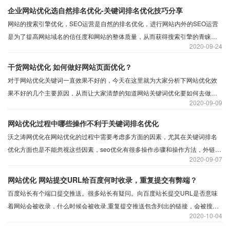
企业网站优化选自然排名优化-关键词排名优化技巧分享
网站的搜索引擎优化，SEO运营是自然的排名优化，进行网站内外的SEO运营
是为了提高网站域名的信任度和网站的整体质量，从而获得搜索引擎的青睐，
2020
09-24
从而获得排名靠前，增加展示次数。SEO操作是自然排名优化，而不是快速排
名、黑帽、作弊优化操作。
干货网站优化 如何做好网站页面优化？
对于网站优化关键词一直效果不好的，今天在这里就为大家分析下网站优化效
果不好的几个主要原因，从而让大家清楚的知道网站关键词优化要如何去做，
2020
09-09
先说说网站的页面优化。
网站优化过程中哪些操作不利于关键词排名优化
沃之涛网优化在网站优化的过程中需要考虑多方面的因素，尤其在关键词排名
优化方面也是不能忽视这些因素，seo优化有很多操作步骤和操作方法，外链、
2020
09-07
友情链接、关键词密度、标粗、网页标题......seo优化是一把双刃剑，用的好会
给网站核心关键词带来不错的排名效果，如果用的不好就会被搜索引擎判定为
网站优化 网站提交URL给百度何时收录，重复提交有弊端？
作弊，甚至被K站。
百度站长有个端口提交推送。很多站长有疑问。向百度站长提交URL是否意味
着网站会被收录，什么时候会被收录,重复提交推送包含列出的链接，会被搜索
2020
10-04
引擎处罚吗？分享一下对这个推蛙的理解，提交推引蜘蛛。