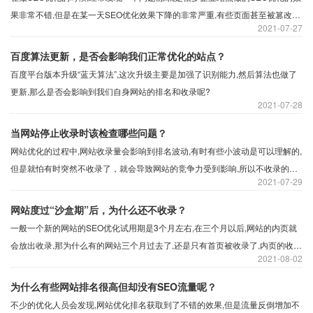
果非常不错,但是在某一天SEO优化效果下降的非常严重,有些页面甚至被篡改成
2021
07-27
了非法的内容等等,其实这些问题都是网站的安全工作没有做好,让网站的排名一
夜之间回到优化以前,所以我们应该思考做网站排名优化确实是很重要的,但是没
百度算法更新，是否会影响我们正常优化的站点？
有安全网站没有做好的话,那网站相当容易被黑。所以如何改善网站的安全?
百度平台版本升级“蓝天算法”,这次升级主要是加强了识别能力,然后算法也做了
更新,那么是否会影响到我们自身网站的排名和收录呢?
2021
07-28
当网站停止收录时该检查哪些问题？
网站优化的过程中,网站收录量会影响到排名波动,有时有些小波动是可以理解的,
但是就怕有时突然不收录了，就会导致网站的竞争力受到影响,所以不收录的原
2021
07-29
因是什么?
网站度过“沙盒期”后，为什么还不收录？
一般一个新的网站的SEO优化试用期是3个月左右,在三个月以后,网站的内页就
会放出收录,那为什么有的网站三个月过去了,还是只有首页被收录了,内页的收录
2021
08-02
并没有被收录,对于这个问题,今天说下为什么没有被收录?
为什么有些网站排名很高但却没有SEO流量呢？
不少的优化人员会发现,网站优化排名获取到了不错的效果,但是流量反倒增加不