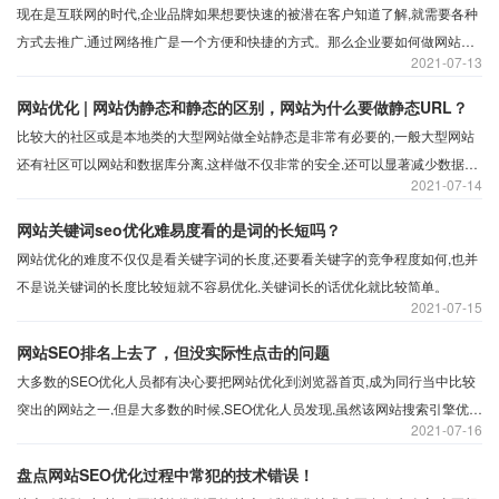
现在是互联网的时代,企业品牌如果想要快速的被潜在客户知道了解,就需要各种
方式去推广,通过网络推广是一个方便和快捷的方式。那么企业要如何做网站推
2021
07-13
广?理论来说,不同的行业都会有自己的做法,但对中小企业来说,以下主要几种方
式是不错的选择。
网站优化 | 网站伪静态和静态的区别，网站为什么要做静态URL？
比较大的社区或是本地类的大型网站做全站静态是非常有必要的,一般大型网站
还有社区可以网站和数据库分离,这样做不仅非常的安全,还可以显著减少数据库
2021
07-14
负载,提高网站的响应速度。
网站关键词seo优化难易度看的是词的长短吗？
网站优化的难度不仅仅是看关键字词的长度,还要看关键字的竞争程度如何,也并
不是说关键词的长度比较短就不容易优化,关键词长的话优化就比较简单。
2021
07-15
网站SEO排名上去了，但没实际性点击的问题
大多数的SEO优化人员都有决心要把网站优化到浏览器首页,成为同行当中比较
突出的网站之一,但是大多数的时候,SEO优化人员发现,虽然该网站搜索引擎优化
2021
07-16
排名名列前茅,但是网站并没有实际点击。这是为什么呢?
盘点网站SEO优化过程中常犯的技术错误！