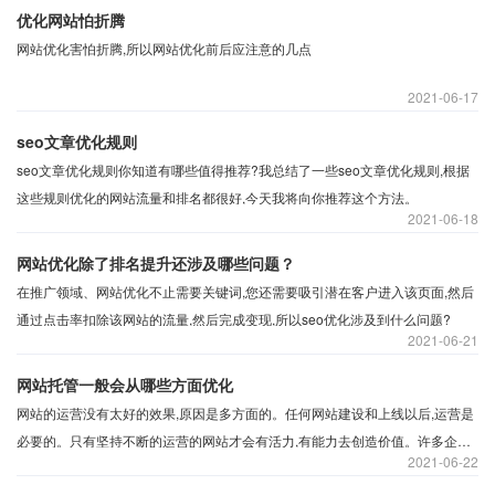
优化网站怕折腾
网站优化害怕折腾,所以网站优化前后应注意的几点
2021
06-17
seo文章优化规则
seo文章优化规则你知道有哪些值得推荐?我总结了一些seo文章优化规则,根据
这些规则优化的网站流量和排名都很好,今天我将向你推荐这个方法。
2021
06-18
网站优化除了排名提升还涉及哪些问题？
在推广领域、网站优化不止需要关键词,您还需要吸引潜在客户进入该页面,然后
通过点击率扣除该网站的流量,然后完成变现,所以seo优化涉及到什么问题?
2021
06-21
网站托管一般会从哪些方面优化
网站的运营没有太好的效果,原因是多方面的。任何网站建设和上线以后,运营是
必要的。只有坚持不断的运营的网站才会有活力,有能力去创造价值。许多企业
2021
06-22
在建立一个网站以后,由于各种因素的限制,没有得到想要的运营效果,网站没有带