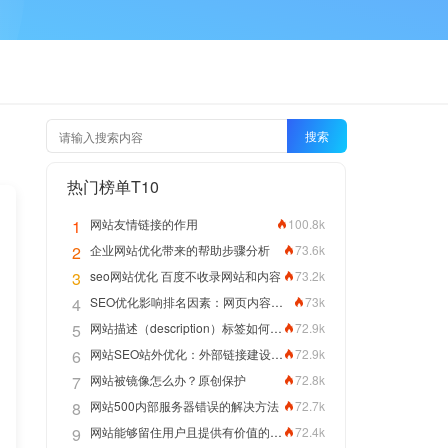
搜索
热门榜单T10
1
网站友情链接的作用
100.8k
2
企业网站优化带来的帮助步骤分析
73.6k
3
seo网站优化 百度不收录网站和内容
73.2k
4
SEO优化影响排名因素：网页内容拼写正确性
73k
5
网站描述（description）标签如何编写优化网站排名
72.9k
6
网站SEO站外优化：外部链接建设方法
72.9k
7
网站被镜像怎么办？原创保护
72.8k
8
网站500内部服务器错误的解决方法
72.7k
9
网站能够留住用户且提供有价值的内容，关键词排名靠前指日可待
72.4k