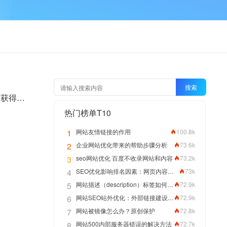
搜索
如何提高网站展现量，提高网站展现量，帮助用户点击网站获取流量来提高，网站优化的目的是获得流量点击和转换，词汇排名在榜首，网站获得更多的展示机会，帮助改进点击和转换。
热门榜单T10
1
网站友情链接的作用
100.8k
2
企业网站优化带来的帮助步骤分析
73.6k
3
seo网站优化 百度不收录网站和内容
73.2k
4
SEO优化影响排名因素：网页内容拼写正确性
73k
5
网站描述（description）标签如何编写优化网站排名
72.9k
6
网站SEO站外优化：外部链接建设方法
72.9k
7
网站被镜像怎么办？原创保护
72.8k
8
网站500内部服务器错误的解决方法
72.7k