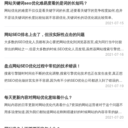
网站关键词seo优化难易度看的是词的长短吗？
网站优化的难度不仅仅是看关键字词的长度,还要看关键字的竞争程度如何,也并
不是说关键词的长度比较短就不容易优化,关键词长的话优化就比较简单。
2021
07-15
网站SEO排名上去了，但没实际性点击的问题
大多数的SEO优化人员都有决心要把网站优化到浏览器首页,成为同行当中比较
突出的网站之一,但是大多数的时候,SEO优化人员发现,虽然该网站搜索引擎优化
2021
07-16
排名名列前茅,但是网站并没有实际点击。这是为什么呢?
盘点网站SEO优化过程中常犯的技术错误！
搜索引擎随时时间在不断的优化调整,搜索引擎优化技术也正在发生改变,真正想
把SEO优化做好其实并不容易,因为有不少的SEO优化公司都进入到了错误的搜
2021
07-19
索引擎优化陷阱,所以做到最后也无法看到满意的流量。
每天更新内容对网站优化意味着什么？
网站内容的日常更新对网站优化代表着什么?资深的网站运营者对于这个问题不
用多说便知道,因为我们都知道网站在刚刚搭建好的时候网站的内容非常的缺乏,
2021
07-20
也就相当于企业在互联网上新开一个空的店面。只有通过我们不断地往这个店
面增加新鲜有趣和与企业相关的高质量内容才可以吸引更多的人来浏览。