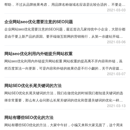
帮助， 不过从品牌效果考虑， 用品牌名称做域名应该是比较合适的， 不要走急
2021
03-03
功近利误区，独立域名更能获得搜索引擎的认可，调查显示：大多数搜索引擎
排名时对那些不具备独立域名的网站赋予较小的“重要性”。
企业网站seo优化需要注意的SEO问题
企业网站seo优化需要注意的SEO问题，最近造访几家传统中小企业，大部分都
是由于要上新产品的原因。要开端做互联网的营销推行，从第一步建站开端，
2021
03-06
可是交流下来之后，发现这些企业基本从第一步开始就出问题了。
网站seo优化利用内外链提升网站权重
网站seo优化利用内外链提升网站权重 网站权重的提高离不开内容和外链，虽
然百度算法一向更新，可是内容和外链的效果仍是不行小觑的，关于内容篇之
2021
03-07
前已经讨论过，所以今日就特地讲一下链接建造。
网站SEO优化长尾关键词的方法
网站SEO优化长尾关键词的方法，我们在做优化的时候我们都知道关键词的选
择非常重要，那么有人会问那么长尾关键词的优化和普通关键词的优化一样
2021
03-13
吗。其实在我们优化的时候，长尾关键词的优化是非常重要的，那么我们应该
怎么获取长尾关键词，今天小编就请蚌埠seo为大家分析解答：
网站有哪些SEO优化的方法
网站有哪些SEO优化的方法，大家中午好，小编又来和大家见面了，这个周末