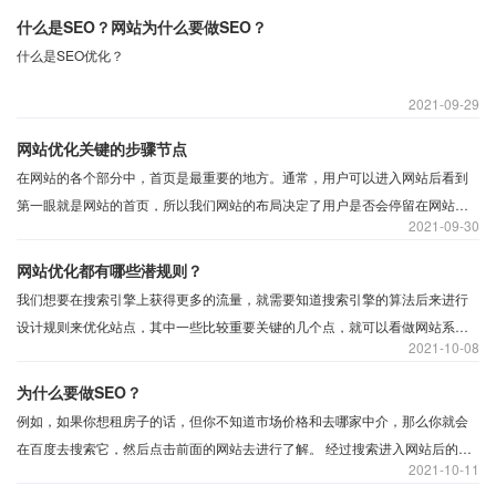
提高。大多数站长朋友都会比较疑惑。事实上，这和关键词的选择有很大关
什么是SEO？网站为什么要做SEO？
系。那么在网站优化时选择关键词有哪些问题要考虑呢？下面沃之涛科技为你
什么是SEO优化？
详细介绍一下。
2021
09-29
网站优化关键的步骤节点
在网站的各个部分中，首页是最重要的地方。通常，用户可以进入网站后看到
第一眼就是网站的首页，所以我们网站的布局决定了用户是否会停留在网站
2021
09-30
上。在首页的设计中，不仅要把比较重要的或热门的内容展示出来，还要把优
秀内容安排得更好、更精致。
网站优化都有哪些潜规则？
我们想要在搜索引擎上获得更多的流量，就需要知道搜索引擎的算法后来进行
设计规则来优化站点，其中一些比较重要关键的几个点，就可以看做网站系统
2021
10-08
优化的“潜规则”。
为什么要做SEO？
例如，如果你想租房子的话，但你不知道市场价格和去哪家中介，那么你就会
在百度去搜索它，然后点击前面的网站去进行了解。 经过搜索进入网站后的客
2021
10-11
户都是需求准确的客户，比什么电话营销的作用要好得多。