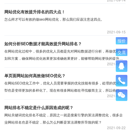
网站优化有效提升排名的四大点！
怎么样才可以有效的做seo网站优化，那么我们应该注意这四点。
2021
09-15
报价
如何分析SEO数据才能高效提升网站排名？
在网站优化过程中，很多的优化人员都是先对网站数据进行分析，再做优化规
交流
划和方案，确保网站优化效果更加准确效果更好，能够帮助网站更快的提升排
2021
09-16
名。对于那些想要做的更好的SEO人员来说，需要那些SEO数据才可以对网站
优化提供更大的帮助呢？
单页面网站如何高效做SEO优化？
在网站SEO优化工作中，优化人员需要掌握的优化技能有很多，处理的优化类
型也是变得更加的多样化了。现在有很多网站都在寻找极简主义，所以他们会
2021
09-17
设计一个单独的页面来展示某些信息，那么如何在单独的页面上做SEO优化
呢？
网站排名不稳定是什么原因造成的呢？
网站关键词优化排名不稳定，原因之一就是搜索引擎的算法调整优化，很多企
业网站排名也是不稳定，那么怎么判断是算法调整所导致的呢？
2021
09-22