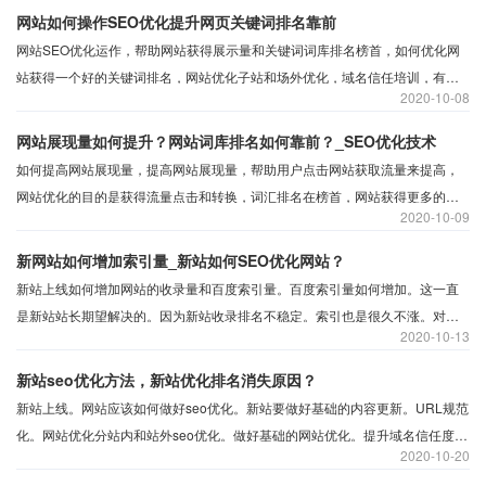
网站如何操作SEO优化提升网页关键词排名靠前
网站SEO优化运作，帮助网站获得展示量和关键词词库排名榜首，如何优化网
站获得一个好的关键词排名，网站优化子站和场外优化，域名信任培训，有利
2020
10-08
于网站的推广和排名。
网站展现量如何提升？网站词库排名如何靠前？_SEO优化技术
如何提高网站展现量，提高网站展现量，帮助用户点击网站获取流量来提高，
网站优化的目的是获得流量点击和转换，词汇排名在榜首，网站获得更多的展
2020
10-09
示机会，帮助改进点击和转换。
新网站如何增加索引量_新站如何SEO优化网站？
新站上线如何增加网站的收录量和百度索引量。百度索引量如何增加。这一直
是新站站长期望解决的。因为新站收录排名不稳定。索引也是很久不涨。对此
2020
10-13
应该如何操作增加百度索引和收录量呢。分享新站提升索引收录的操作。
新站seo优化方法，新站优化排名消失原因？
新站上线。网站应该如何做好seo优化。新站要做好基础的内容更新。URL规范
化。网站优化分站内和站外seo优化。做好基础的网站优化。提升域名信任度。
2020
10-20
提升网站内容质量。做好提交推送。明确了解新站有新站考核期。稳定持续优