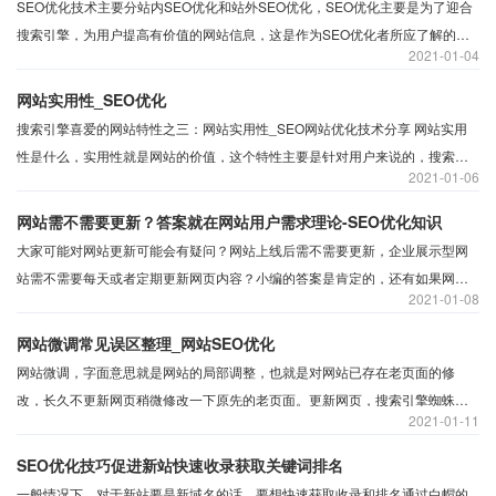
SEO优化技术主要分站内SEO优化和站外SEO优化，SEO优化主要是为了迎合
搜索引擎，为用户提高有价值的网站信息，这是作为SEO优化者所应了解的，
2021
01-04
SEO优化主要提升网站的价值，便于搜索引擎收录和检索。当下搜索引擎的算
法在不断的更新，这期间也会有算法上的漏洞，例如之前的链接投票、网站相
网站实用性_SEO优化
关性、网站外链等
搜索引擎喜爱的网站特性之三：网站实用性_SEO网站优化技术分享 网站实用
性是什么，实用性就是网站的价值，这个特性主要是针对用户来说的，搜索引
2021
01-06
擎推荐首页的网站能不能满足用户的需求，有没有价值、实用不实用，搜索引
擎前两个特性，网站的相关性和权威性大都是站在搜索引擎的角度，更注重的
网站需不需要更新？答案就在网站用户需求理论-SEO优化知识
是搜索引擎友好。
大家可能对网站更新可能会有疑问？网站上线后需不需要更新，企业展示型网
站需不需要每天或者定期更新网页内容？小编的答案是肯定的，还有如果网站
2021
01-08
关键词排名已经做到关键词检索首页了，还需不需要更新网页，发布新的内
容，还是保持现在就能稳定排名了，
网站微调常见误区整理_网站SEO优化
网站微调，字面意思就是网站的局部调整，也就是对网站已存在老页面的修
改，长久不更新网页稍微修改一下原先的老页面。更新网页，搜索引擎蜘蛛爬
2021
01-11
行我们网站也会发现不同之处。微调是进行局部的更改，包括文字、图片等可
见化元素修改、调整。
SEO优化技巧促进新站快速收录获取关键词排名
一般情况下，对于新站要是新域名的话，要想快速获取收录和排名通过白帽的