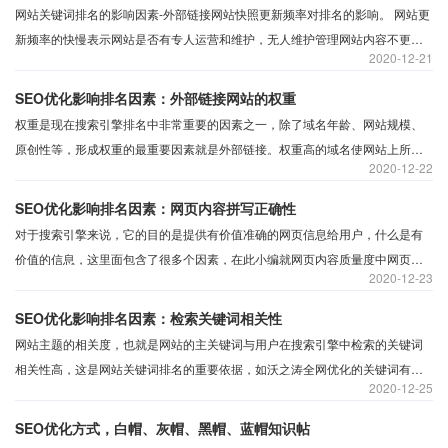
网站关键词排名的影响因素-外部链接网站快照更新频率对排名的影响。 网站更
新频率的快慢表示网站是否有专人运营和维护，无人维护管理网站内容不更新
2020
12-21
的网站，用户不喜欢，这类死网站对搜索引擎也不友好。搜索引擎喜欢经常有
新内容更新，网站内容质量度高的网站，因此网站的更新频率，是网站能不能
SEO优化影响排名因素：外部链接网站的权重
获取搜索引擎喜爱和信任的一个重要因素。
权重是现在搜索引擎排名中非常重要的因素之一，除了域名年龄、网站规模、
原创性等，形成权重的最重要因素就是外部链接。权重高的域名使网站上所有
2020
12-22
页面排名能力提高，与被信任网站链接距离近的页面，被当做垃圾内容的可能
性大大降低。
SEO优化影响排名因素：网页内容拼写正确性
对于搜索引擎来说，它的目的是提供有价值准确的网页信息给用户，什么是有
价值的信息，这里面包含了很多个因素，在此小编就网页内容质量度中网页内
2020
12-23
容拼写的正确性来说明影响其网页排名的因素.搜索引擎如何判断网页内容质
量，因为搜索引擎不是人，也不能像人一样去理解网页内容的含义是否准确、
SEO优化影响排名因素：检索关键词相关性
通顺
网站主题的相关度，也就是网站的主关键词与用户在搜索引擎中检索的关键词
相关性高，这是网站关键词排名的重要依据，如沃之涛全网优化的关键词有
2020
12-25
SEO网站优化
SEO优化方式，白帽、灰帽、黑帽、蓝帽知识帖