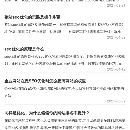
2021
03-31
各查找引擎供给的关键词竞价排名服务两种。
整站seo优化的思路及操作步骤
整站seo优化的思路及操作步骤 一、如何提高网站有效流量? 整站优化不仅关注
核心词，而且关注于中尾词、长尾词! 如同行军打仗需要将军带领一群小
2021
04-09
兵，如果空有骁勇善战的将军那也只能是纸上谈兵，话说你见过历史上哪个打
胜仗的是靠将军孤军奋战，那我们拉萨seo充当什么角色呢?——谋士! 整站优化
seo优化的原理是什么
的作用在于利用搜索引擎在排序计算中对关键字列表的提取原则。通过核心词
​seo优化的原理是什么 seo优化的原理就是利用百度、谷歌等搜索引擎的排名规
挖掘出更多的中长尾关键词。
则，通过对网站的内外部优化使网站的自然排名上升，以获取流量的技巧，seo
2021
04-12
分为白帽和黑帽，白帽就是符合规则，百度、谷歌等提倡的做法，黑帽简单讲
就是采用搜索引擎禁止的方式优化网站，一般我们叫 SEO作弊，如蜘蛛池，隐
企业网站在做SEO优化时怎么提高网站的权重
藏文字，购买黑链等操作。
企业网站在做SEO优化如何增加网站的权重,今天我将解释如何提高网站权重的
方法
2021
06-02
同样是优化，为什么偏偏你的网站排名不提升？
在优化网站的过程中,优化人员需要注意更多的细节,才可以赢得更多胜利,网站要
提高排名,必须明确记住底线,一些错误不能碰,否则将会导致你的网站排名越来越