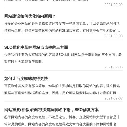
2021
09-02
网站建设如何优化站内新闻？
许多的企业网站的管理者都知道经常发布一些新闻文章，可以提高网站的排名
还有收录度。但是不清楚这些内容的标准编写方式，有时甚至会产生相反的效
2021
09-03
果，不利于企业网站的优化。那么在编辑文章的时候应该注意什么呢？
SEO优化中影响网站点击率的三方面
今天我们主要为大家解释的内容是 SEO优化 对网站点击率影响的三个方面，希
望可以对大家能有所帮助。
2021
09-06
如何让百度蜘蛛爬得更快
百度蜘蛛其实没有那么简单。蜘蛛的主要功能是抓取你网站的内容，建立网站
数据与百度索引数据库的连接。因此，用户可以搜索到与内容相对应的好网
2021
09-07
站，从而影响到网站的排名、页面评级还有流量等等。如果蜘蛛爬你的网站几
率很低或者次数很少，那么这是对网站SEO优化是相当不利的。百度蜘蛛要怎
网站重复(相似)内容致关键词排名下滑，SEO修复方案
么做才能爬得更快？
鉴于网站内容的高度相似性，不论是论坛、博客、企业网站和大型平台都是非
常常见的现象。网站内容的高度相似性导致文章内容质量的下降和网站排名的