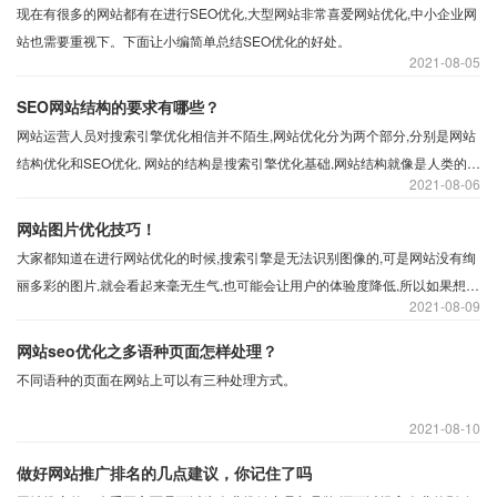
现在有很多的网站都有在进行SEO优化,大型网站非常喜爱网站优化,中小企业网
站也需要重视下。下面让小编简单总结SEO优化的好处。
2021
08-05
SEO网站结构的要求有哪些？
网站运营人员对搜索引擎优化相信并不陌生,网站优化分为两个部分,分别是网站
结构优化和SEO优化, 网站的结构是搜索引擎优化基础,网站结构就像是人类的骨
2021
08-06
架一样,必须首先拥有骨架,网站才可以撑起内容。所以搜索引擎优化网站结构的
要求是什么?
网站图片优化技巧！
大家都知道在进行网站优化的时候,搜索引擎是无法识别图像的,可是网站没有绚
丽多彩的图片,就会看起来毫无生气,也可能会让用户的体验度降低,所以如果想要
2021
08-09
网站变得更加优秀,那么就应该文字和图像共存。那么图片优化要怎么做呢？
网站seo优化之多语种页面怎样处理？
不同语种的页面在网站上可以有三种处理方式。
2021
08-10
做好网站推广排名的几点建议，你记住了吗