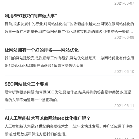
2021
06-07
低。
利用SEO技巧“闷声做大事”
目前,很多发展中的行业,对网站优化推广的依赖越来越大,公司现在做网站优化的
数量一直在不断增长,现在做网站推广优化能够实现高的排名,还要结合一些优化
2021
06-09
推广策略和技巧,可以让网站获得有价值的搜索引擎流量。所以网站推广排名优
化的技巧是什么?
让网站拥有一个好的排名——网站优化
我们的网站建设完成后,后续工作有很多,网站优化就是其一,做网站优化有什么用
呢?网站优化从哪里开始做起?这篇文章告诉大家!
2021
06-10
SEO网站优化三个要点
经常听到很多问题,如何做SEO优化,要做什么,结果得到的答案是种类繁多,更是
看的头晕不知道哪一个是正确的。
2021
06-11
AI人工智能技术可以做网站seo优化推广吗？
人工智能被认为是21世纪的尖端技术之一,近年来快速发展。并广泛应用于许多
领域,使用数据和算法方便我们的生活。