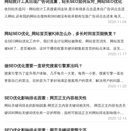
网站统计工具出现广告词流量，站长SEO如何应对_网站SEO优化
收到站长提问：网站统计工具搜索词这块.显示有很多点击是来自广告词点击进
入网站.还有我的网站在搜狗和360都没有收录都有垃圾广告词点击进来.每天都
2020
11-04
有很多垃圾流量.这些对我的网站有没有不好的影响.有什么好的解决方案可以解
决吗？
网站SEO优化_网站首页被K掉怎么办，多长时间首页能恢复？
在SEO网站优化工作中。我们常会讨论网站被降权。网站首页消失、网站首页
被k掉了。首页被k掉。这对于哪些权重关键词都集权首页的站点来说。这无疑
2020
11-17
是巨大的伤害。首页被k掉。意味着权重为0。关键词排名消失。网站流量点击
下降。
做SEO优化需要一直研究搜索引擎算法吗？
搜索引擎为了提升用户体验。几乎每月一大更。每周一小更。搜索引擎一直在
更新自己的算法。目的是为了更好地满足搜索用户的需求。解决用户的问题。
2020
11-20
让用户能够通过搜索引擎找到准确的信息。
SEO优化影响排名因素：网页正文内容相关性
网站关键词排名的影响因素-网页正文内容关键词相关性。 网页正文内容包含关
键词对网站关键词优化有一定的帮助，虽然可能说正文对网站排名影响很小，
2020
12-14
但是网站SEO优化主要是关键词排名优化。优化的关键词需要SEO优化人员合
理的布局网站关键词，关键词的相关性及匹配主要体现在网页正文中。
SEO优化影响排名因素：网页关键词周围文字