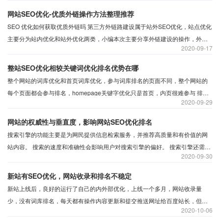
网站SEO优化-优质外链操作方法整理推荐
SEO 优化如何获取优质外链吗 第三方外链路建设属于站外SEO优化，站点优化
主要分为站内优化和站外优化两类，小编本次主要分享外链建设的操作，外链
2020
09-17
在网站优化中的作用是辅助网站seo优化排名。
整站SEO优化相较关键词优化排名优势在哪
整个网站的词库优化和首页词库优化，参与词库排名的页面不同，整个网站的
每个页面都会参与排名，homepage关键字优化只是首页，内页很难参与 排
2020
09-29
名，页面内容的质量推广和合理的权重分配将帮助整个网站参与排名。
网站的权威性与垂直度，影响网站SEO优化排名
搜索引擎的功能主要是为网民提供信息检索服务，并推荐高质量和有价值的网
站内容。 搜索的速度和准确性会影响用户对搜索引擎的偏好。 搜索引擎还需要
2020
09-30
不断提高其搜索准确性。 为了吸引用户，搜索引擎喜欢什么样的网站内容，哪
些因素会影响网页的显示和排名？
新站有SEO优化，网站收录和排名不稳定
新站上线后，良好的运行了自己的内外部优化，上线一个多月，网站收录量
少，没有词库排名，每天都有操作内容更新和提交推送网址给百度站长，但网
2020
10-06
站收录和排名变化不大，网站收录量仍然较少，没有关键词排名流量。