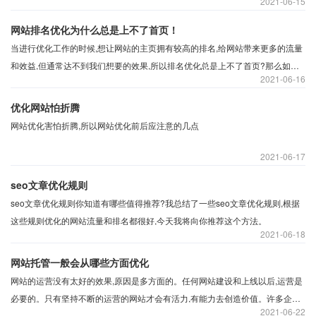
2021
06-15
网站排名优化为什么总是上不了首页！
当进行优化工作的时候,想让网站的主页拥有较高的排名,给网站带来更多的流量
和效益,但通常达不到我们想要的效果,所以排名优化总是上不了首页?那么如何
2021
06-16
改善这一现象呢？
优化网站怕折腾
网站优化害怕折腾,所以网站优化前后应注意的几点
2021
06-17
seo文章优化规则
seo文章优化规则你知道有哪些值得推荐?我总结了一些seo文章优化规则,根据
这些规则优化的网站流量和排名都很好,今天我将向你推荐这个方法。
2021
06-18
网站托管一般会从哪些方面优化
网站的运营没有太好的效果,原因是多方面的。任何网站建设和上线以后,运营是
必要的。只有坚持不断的运营的网站才会有活力,有能力去创造价值。许多企业
2021
06-22
在建立一个网站以后,由于各种因素的限制,没有得到想要的运营效果,网站没有带