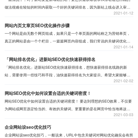
做法很难在较短的时间内获取一个好的关键词排名，因为新站上线会进入审核
2021
01-12
期，在审核期间新站收录和排名都比较低.但审核期过后就会放出网站，关键词
优化难度一般的话，也要1-3个月左右的时间，甚至会更久一些，当然，排除比
网站内页文章页SEO优化操作步骤
较冷门的关键词优化，如果想在最短的时间内让新站获得关键词排名，需要从
一个网站是由无数个网页组成，如果只是一个单页面的网站称之为营销单页，
以下几个方面着手优化。
真正的网站是由一个个栏目，一篇篇网页内容组成，我们常说的关键词优化、
2021
01-14
网站关键词排名、收录好不好、排名好不好，都离不开网站的内容，关键词的
布局
「网站排名优化」进新站SEO优化快速获得排名
「网站排名优化」进新站SEO优化快速获得排名，想快速获得排名线路的新
站，需要使用一些技巧和手段，油快速获得排名为大家提示。希望大家能够帮
2021
02-02
助! 1，选择一个好的网站模板，不要选择那些公共模板，选择原始网站模板一
定要高，通常这种优化将大大，烂大街的模板肯定高度代码重复，这是对搜索
网站SEO优化中如何设置合适的关键词密度！
引擎不友好的行为。
网站SEO优化中如何设置合适的关键词密度！ 要达到理想的SEO效果，不仅要
为网站或网页选定恰当的、有效的关键词。更重要的是在网页中恰当地将这些
2021
03-03
关键词嵌入到内容当中，对SEO来说，这主要包括以下两方面内容。
企业网站设seo优化技巧
企业网站设seo优化技巧，一般说来，URL中包含关键词对网站优化确实会有所