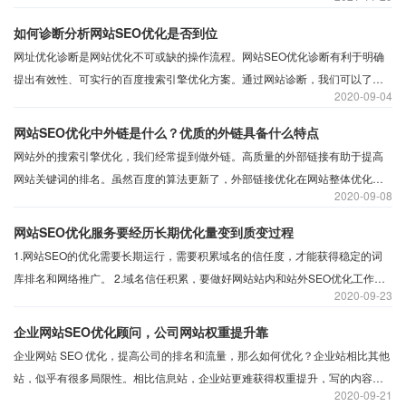
致收录速度很慢，所以我们要在这方面少用这样的文件。
如何诊断分析网站SEO优化是否到位
网址优化诊断是网站优化不可或缺的操作流程。网站SEO优化诊断有利于明确
提出有效性、可实行的百度搜索引擎优化方案。通过网站诊断，我们可以了解
2020
09-04
网站是否存在问题并加以解决。在进行网站搜索引擎优化之前，沃志涛科技需
要先对网站进行网站诊断分析，并分析和诊断网站是否有正确的操作、修改和
网站SEO优化中外链是什么？优质的外链具备什么特点
改进。
网站外的搜索引擎优化，我们经常提到做外链。高质量的外部链接有助于提高
网站关键词的排名。虽然百度的算法更新了，外部链接优化在网站整体优化中
2020
09-08
的作用降低了，但外部链接仍然是影响网站排名的一个有影响力的排名因素，
有助于提高关键词。高质量的外部链接指向我们的网站，这有助于提高我们网
网站SEO优化服务要经历长期优化量变到质变过程
站的权重和关键字的排名。沃之涛为大家整理关于外链的小知识，什么是高质
1.网站SEO的优化需要长期运行，需要积累域名的信任度，才能获得稳定的词
量的外链，它具有什么特点才称为高质量的外链。
库排名和网络推广。 ​2.域名信任积累，要做好网站站内和站外SEO优化工作，
2020
09-23
提高网站对搜索引擎的信任，得到收录和排名的提高。
企业网站SEO优化顾问，公司网站权重提升靠
企业网站 SEO 优化，提高公司的排名和流量，那么如何优化？企业站相比其他
站，似乎有很多局限性。相比信息站，企业站更难获得权重提升，写的内容不
2020
09-21
多，应该用什么来提高企业网站的权重推广？