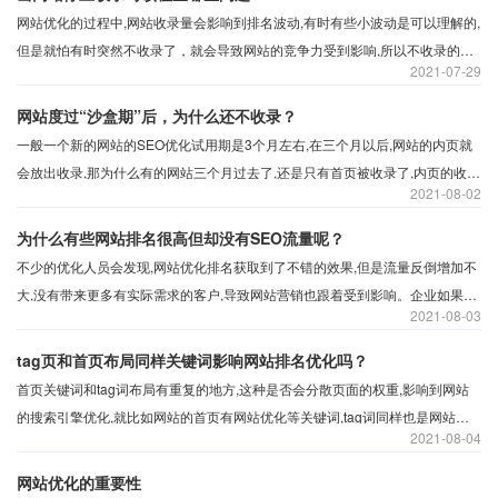
网站优化的过程中,网站收录量会影响到排名波动,有时有些小波动是可以理解的,
但是就怕有时突然不收录了，就会导致网站的竞争力受到影响,所以不收录的原
2021
07-29
因是什么?
网站度过“沙盒期”后，为什么还不收录？
一般一个新的网站的SEO优化试用期是3个月左右,在三个月以后,网站的内页就
会放出收录,那为什么有的网站三个月过去了,还是只有首页被收录了,内页的收录
2021
08-02
并没有被收录,对于这个问题,今天说下为什么没有被收录?
为什么有些网站排名很高但却没有SEO流量呢？
不少的优化人员会发现,网站优化排名获取到了不错的效果,但是流量反倒增加不
大,没有带来更多有实际需求的客户,导致网站营销也跟着受到影响。企业如果想
2021
08-03
要获得更多的市场,就需要明白其他的网络营销方法。为什么排名不错却没有流
量?下面沃之涛科技就带大家来讲解一下。
tag页和首页布局同样关键词影响网站排名优化吗？
首页关键词和tag词布局有重复的地方,这种是否会分散页面的权重,影响到网站
的搜索引擎优化,就比如网站的首页有网站优化等关键词,tag词同样也是网站优
2021
08-04
化这样是否友好呢?
网站优化的重要性