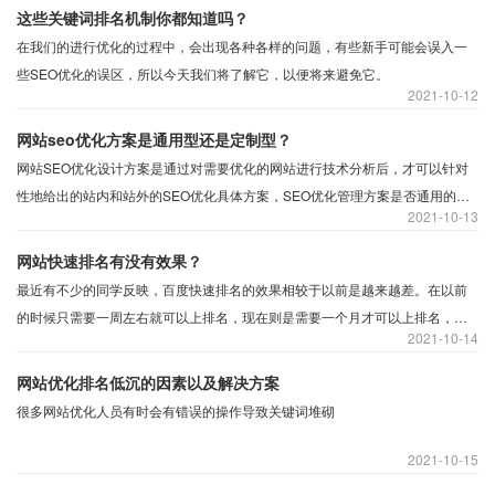
这些关键词排名机制你都知道吗？
在我们的进行优化的过程中，会出现各种各样的问题，有些新手可能会误入一
些SEO优化的误区，所以今天我们将了解它，以便将来避免它。
2021
10-12
网站seo优化方案是通用型还是定制型？
网站SEO优化设计方案是通过对需要优化的网站进行技术分析后，才可以针对
性地给出的站内和站外的SEO优化具体方案，SEO优化管理方案是否通用的，
2021
10-13
这块可以肯定的说是不能通用，每个站的情况不同，给出的解决方案也各不相
同，因此遇到一些问题需要根据网站来做调整，而不是选择通用的方法来优化
网站快速排名有没有效果？
自身的站点。
最近有不少的同学反映，百度快速排名的效果相较于以前是越来越差。在以前
的时候只需要一周左右就可以上排名，现在则是需要一个月才可以上排名，甚
2021
10-14
至有的时候还没能上去，甚至上不去的情况发生。为什么网站的快速排名没有
效果？
网站优化排名低沉的因素以及解决方案
很多网站优化人员有时会有错误的操作导致关键词堆砌
2021
10-15