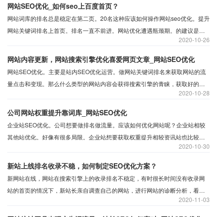
化度过新站期。网站优化方向对。网站优化排名会稳定。
网站SEO优化_如何seo上百度首页？
网站词库的排名总是稳定在第二页。20名这种应该如何操作网站seo优化。提升
网站关键词排名上首页。排名一直不前进。网站优化遭遇瓶颈期。的建议是操
2020
10-26
作网站诊断分析。具体分析网站看是否有机会参与首页词库排名。
网站内容更新，网站搜索引擎优化喜爱网页文章_网站SEO优化
网站SEO优化。主要是站内SEO优化运营。做网站关键词排名来获取网站的流
量点击和变现。那么什么类型的网站内容会获得搜索引擎的青睐，获取好的关
2020
10-28
键词排名呢，接下来为站长们整理下搜索引擎喜爱网页文章的类型。
公司网站权重提升靠词库_网站SEO优化
企业站SEO优化。公司想要做排名做流量。应该如何优化网站呢？企业站相较
其他站优化。好像有很多局限。企业站想要获取权重提升相较资讯站也比较困
2020
10-30
难。没有太多的内容可写。那么企业网站权重提升靠什么来提升？
新站上线排名收录不稳，如何制定SEO优化方案？
新网站在线，网站在搜索引擎上的收录排名不稳定，有时很长时间没有收录网
站的首页的情况下，新站长亲自调查自己的网站，进行网站的诊断分析，看看
2020
11-03
什么要素收录和排名不好。