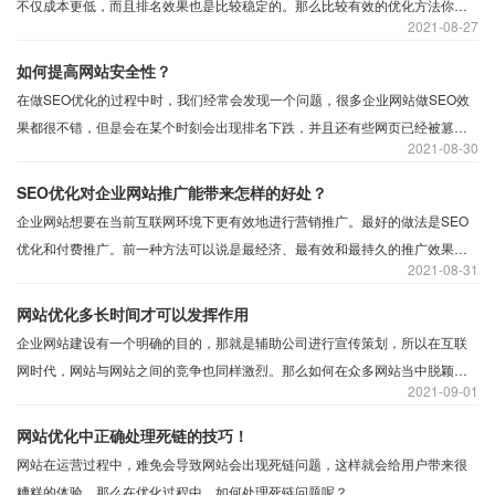
不仅成本更低，而且排名效果也是比较稳定的。那么比较有效的优化方法你知
2021
08-27
道有多少？
如何提高网站安全性？
在做SEO优化的过程中时，我们经常会发现一个问题，很多企业网站做SEO效
果都很不错，但是会在某个时刻会出现排名下跌，并且还有些网页已经被篡改
2021
08-30
成非法的内容等等，事实上，这就是网站的安全工作没有做好，让网站排名一
夜回到从前，所以我们应该思考，做SEO优化确实重要，但是网站如果不安
SEO优化对企业网站推广能带来怎样的好处？
全，那就很容易出现网站被黑客攻击的问题，所以如何提高网站的安全性？
企业网站想要在当前互联网环境下更有效地进行营销推广。最好的做法是SEO
优化和付费推广。前一种方法可以说是最经济、最有效和最持久的推广效果，
2021
08-31
但是起效较慢。但后一种方法成本高但是见效快。因此，SEO优化有什么好
处？下面是对这此问题的详细分析，希望对您能有所帮助。
网站优化多长时间才可以发挥作用
企业网站建设有一个明确的目的，那就是辅助公司进行宣传策划，所以在互联
网时代，网站与网站之间的竞争也同样激烈。那么如何在众多网站当中脱颖而
2021
09-01
出呢？
网站优化中正确处理死链的技巧！
网站在运营过程中，难免会导致网站会出现死链问题，这样就会给用户带来很
糟糕的体验，那么在优化过程中，如何处理死链问题呢？