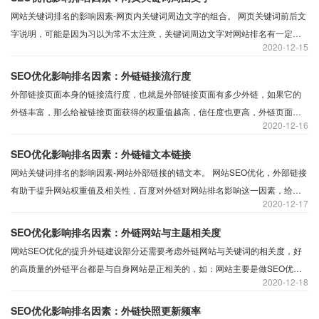
网站关键词排名的影响因素-网页内关键词周边文字的组合。 网页关键词前后文
字说明，可能是因为习以为常不太注意，关键词周边文字对网站排名有一定的
2020
12-15
影响，尤其是判断网站是否作弊效果明显。
SEO优化影响排名因素：外链链接流行度
外部链接页面本身的链接流行度，也就是外部链接页面有多少外链，如果它的
外链丰富，那么给被链接页面获得的权重值越高，信任度也更高，外链页面外
2020
12-16
链越少，则相反，例如，小编网站为其他网站提高导出链接，如何判断小编网
站导出链接的好坏，就看小编链接的流行度
SEO优化影响排名因素：外链锚文本链接
网站关键词排名的影响因素-网站外部链接的锚文本。 网站SEO优化，外部链接
有助于提升网站权重值及相关性，百度对外链对网站排名影响这一因素，给予
2020
12-17
一定的分值。百度重视外链对网站优化的得分，外链建设中尤其锚文本链接是
最好的有利于网站关键词排名的方式。
SEO优化影响排名因素：外链网站与主题相关度
网站SEO优化的提升外链建设部分还需要考虑外链网站与关键词的相关度，好
的高质量的外链平台都是与自身网站是正相关的，如：网站主要是做SEO优
2020
12-18
化、网站建设、竞价托管、网络营销、新媒体运营的.什么样的外链网站内容对
网站优化要好
SEO优化影响排名因素：外链快照更新频率