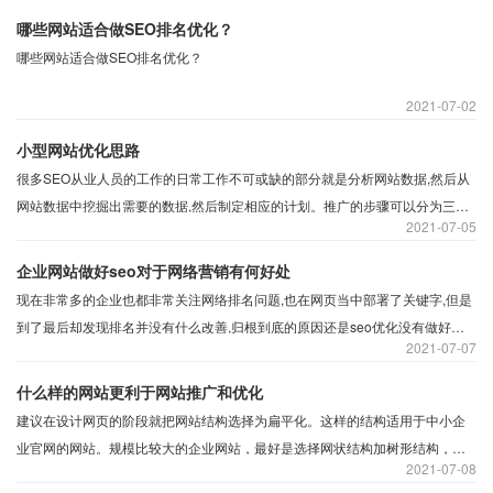
哪些网站适合做SEO排名优化？
哪些网站适合做SEO排名优化？
2021
07-02
小型网站优化思路
很多SEO从业人员的工作的日常工作不可或缺的部分就是分析网站数据,然后从
网站数据中挖掘出需要的数据,然后制定相应的计划。推广的步骤可以分为三个
2021
07-05
步骤。
企业网站做好seo对于网络营销有何好处
现在非常多的企业也都非常关注网络排名问题,也在网页当中部署了关键字,但是
到了最后却发现排名并没有什么改善,归根到底的原因还是seo优化没有做好。
2021
07-07
要知道这份工作不是说完成就可以完成的,而是需要每天更新的好的文章,以及原
创率也需要满足一定的要求,只有一步一步慢慢的来排名才有有所提升。
什么样的网站更利于网站推广和优化
建议在设计网页的阶段就把网站结构选择为扁平化。这样的结构适用于中小企
业官网的网站。规模比较大的企业网站，最好是选择网状结构加树形结构，这
2021
07-08
样的话就会更有利于整体布局。