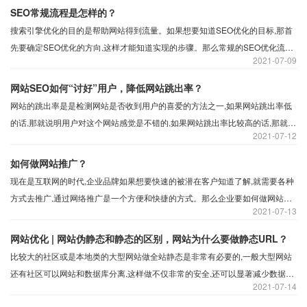
SEO常规流程是怎样的？
搜索引擎优化的目的是帮助网站得到流量。如果想要知道SEO优化的目标,那首
先要确定SEO优化的方向,这样才能知道实现的步骤。那么常规的SEO优化流程
2021
07-09
有那些?
网站SEO如何“讨好”用户，降低网站跳出率？
网站的跳出率是是检测网站是否收到用户的喜爱的方法之一,如果网站跳出率低
的话,那就说明用户对这个网站感觉是不错的,如果网站跳出率比较高的话,那就说
2021
07-12
明网站体验度对于用户来说不是很好,所以应该如何降低网站的跳出率?
如何做网站推广？
现在是互联网的时代,企业品牌如果想要快速的被潜在客户知道了解,就需要各种
方式去推广,通过网络推广是一个方便和快捷的方式。那么企业要如何做网站推
2021
07-13
广?理论来说,不同的行业都会有自己的做法,但对中小企业来说,以下主要几种方
式是不错的选择。
网站优化 | 网站伪静态和静态的区别，网站为什么要做静态URL？
比较大的社区或是本地类的大型网站做全站静态是非常有必要的,一般大型网站
还有社区可以网站和数据库分离,这样做不仅非常的安全,还可以显著减少数据库
2021
07-14
负载,提高网站的响应速度。