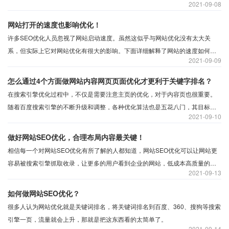
2021
09-08
波动。需要怎么处理？
网站打开的速度也影响优化！
许多SEO优化人员忽视了网站启动速度。虽然这似乎与网站优化没有太大关
系，但实际上它对网站优化有很大的影响。下面详细解释了网站的速度如何影
2021
09-09
响网站优化。
怎么通过4个方面做网站内容网页页面优化才更利于关键字排名？
在搜索引擎优化过程中，不仅是需要注意主页的优化，对于内容页也很重要。
随着百度搜索引擎的不断升级和调整，各种优化算法也是五花八门，其目标是
2021
09-10
打击网站优化中的作弊行为，同时也给网站优化带来了很多难度。那么对于站
点页面的内容以及如何优化页面才能有利于整个站点的优化提高实际效果呢？
做好网站SEO优化，合理布局内容最关键！
我们一起来看看吧。
相信每一个对网站SEO优化有所了解的人都知道，网站SEO优化可以让网站更
容易被搜索引擎抓取收录，让更多的用户看到企业的网站，低成本高质量的提
2021
09-13
升网站的流量，有利于品牌和企业的营销推广。然而，很多人不知道应该做些
什么来优化网站。其实简单来说，无非就是以下几个步骤:
如何做网站SEO优化？
很多人认为网站优化就是关键词排名，将关键词排名到百度、360、搜狗等搜索
引擎一页，流量就会上升，那就是把这东西看的太简单了。
2021
09-14