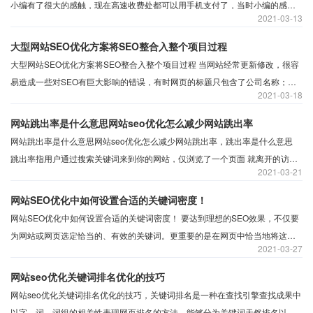
小编有了很大的感触，现在高速收费处都可以用手机支付了，当时小编的感受
2021
03-13
非常大。现在网络化这么明显我们每时每刻都处在网络化的时代，我们每个人
都不会置身事外，现在我们很多人会选择做网站SEO来宣传自己的产品，那么
大型网站SEO优化方案将SEO整合入整个项目过程
今天为大家解答SEO优化的方法有哪些：
大型网站SEO优化方案将SEO整合入整个项目过程 当网站经常更新修改，很容
易造成一些对SEO有巨大影响的错误，有时网页的标题只包含了公司名称；又
2021
03-18
或者是文件从测试服务器上COPY过来时，把noindex标记也一并带来了（夜息
注：我就遇到过这样的悲剧，）；再或者说你发现某个分类下的链接都是
网站跳出率是什么意思网站seo优化怎么减少网站跳出率
nofollow的，错误随时会发生，但是将SEO理念注入整个网站项目能帮助你及
网站跳出率是什么意思网站seo优化怎么减少网站跳出率，跳出率是什么意思
时发现这些错误。
跳出率指用户通过搜索关键词来到你的网站，仅浏览了一个页面 就离开的访问
2021
03-21
次数与所有访问次数的百分比， 观察关键词的跳出率就可以得知用户对网站内
容的认可，或者说你的网站是否对用户有吸引力，而网站的内容是否能够对用
网站SEO优化中如何设置合适的关键词密度！
户有所帮助留住用户也直接可以在跳出率中看出来，所以跳出率是衡量网站内
网站SEO优化中如何设置合适的关键词密度！ 要达到理想的SEO效果，不仅要
容质量的重要标准。
为网站或网页选定恰当的、有效的关键词。更重要的是在网页中恰当地将这些
2021
03-27
关键词嵌入到内容当中，对SEO来说，这主要包括以下两方面内容。 关键词的
位置 关键词出现在页面文件中的位置及先后顺序对网页出现在SERP。（搜索
网站seo优化关键词排名优化的技巧
结果）页面中排名的影响近来逐渐减小。
​网站seo优化关键词排名优化的技巧，关键词排名是一种在查找引擎查找成果中
以字、词。词组的相关性表现网页排名的方法，能够分为关键词天然排名以及