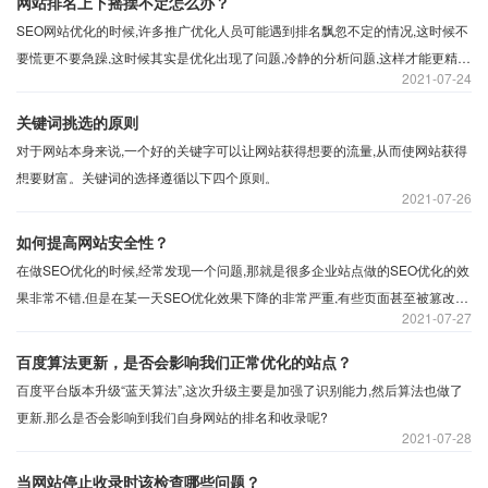
网站排名上下摇摆不定怎么办？
SEO网站优化的时候,许多推广优化人员可能遇到排名飘忽不定的情况,这时候不
要慌更不要急躁,这时候其实是优化出现了问题,冷静的分析问题,这样才能更精确
2021
07-24
进行调整改进,从而使实力网站排名稳步上升。
关键词挑选的原则
对于网站本身来说,一个好的关键字可以让网站获得想要的流量,从而使网站获得
想要财富。关键词的选择遵循以下四个原则。
2021
07-26
如何提高网站安全性？
在做SEO优化的时候,经常发现一个问题,那就是很多企业站点做的SEO优化的效
果非常不错,但是在某一天SEO优化效果下降的非常严重,有些页面甚至被篡改成
2021
07-27
了非法的内容等等,其实这些问题都是网站的安全工作没有做好,让网站的排名一
夜之间回到优化以前,所以我们应该思考做网站排名优化确实是很重要的,但是没
百度算法更新，是否会影响我们正常优化的站点？
有安全网站没有做好的话,那网站相当容易被黑。所以如何改善网站的安全?
百度平台版本升级“蓝天算法”,这次升级主要是加强了识别能力,然后算法也做了
更新,那么是否会影响到我们自身网站的排名和收录呢?
2021
07-28
当网站停止收录时该检查哪些问题？