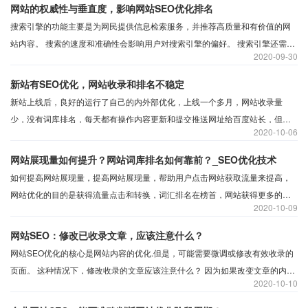
网站的权威性与垂直度，影响网站SEO优化排名
搜索引擎的功能主要是为网民提供信息检索服务，并推荐高质量和有价值的网
站内容。 搜索的速度和准确性会影响用户对搜索引擎的偏好。 搜索引擎还需要
2020
09-30
不断提高其搜索准确性。 为了吸引用户，搜索引擎喜欢什么样的网站内容，哪
些因素会影响网页的显示和排名？
新站有SEO优化，网站收录和排名不稳定
新站上线后，良好的运行了自己的内外部优化，上线一个多月，网站收录量
少，没有词库排名，每天都有操作内容更新和提交推送网址给百度站长，但网
2020
10-06
站收录和排名变化不大，网站收录量仍然较少，没有关键词排名流量。
网站展现量如何提升？网站词库排名如何靠前？_SEO优化技术
如何提高网站展现量，提高网站展现量，帮助用户点击网站获取流量来提高，
网站优化的目的是获得流量点击和转换，词汇排名在榜首，网站获得更多的展
2020
10-09
示机会，帮助改进点击和转换。
网站SEO：修改已收录文章，应该注意什么？
网站SEO优化的核心是网站内容的优化.但是，可能需要微调或修改有效收录的
页面。 这种情况下，修改收录的文章应该注意什么？ 因为如果改变文章的内
2020
10-10
容，网页本来的排名就会变动，很可能会导致页面的降级。