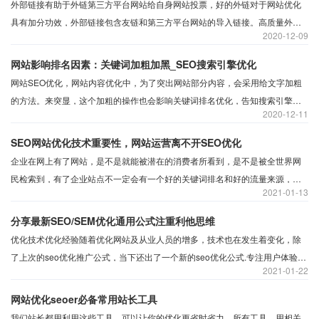
外部链接有助于外链第三方平台网站给自身网站投票，好的外链对于网站优化
具有加分功效，外部链接包含友链和第三方平台网站的导入链接。高质量外链
2020
12-09
可以给网站带来流量，提升网页pv，有助于网站品牌知名度的提升和网页权重
及关键词排名上首页。
网站影响排名因素：关键词加粗加黑_SEO搜索引擎优化
网站SEO优化，网站内容优化中，为了突出网站部分内容，会采用给文字加粗
的方法。来突显，这个加粗的操作也会影响关键词排名优化，告知搜索引擎注
2020
12-11
意加粗的文字内容。
SEO网站优化技术重要性，网站运营离不开SEO优化
企业在网上有了网站，是不是就能被潜在的消费者所看到，是不是被全世界网
民检索到，有了企业站点不一定会有一个好的关键词排名和好的流量来源，这
2021
01-13
也是很多企业主所困惑的
分享最新SEO/SEM优化通用公式注重利他思维
优化技术优化经验随着优化网站及从业人员的增多，技术也在发生着变化，除
了上次的seo优化推广公式，当下还出了一个新的seo优化公式.专注用户体验满
2021
01-22
足用户需求，接下来就由小编优化顾问为大家分享SEO/SEM优化通用公式
=UE（用户体验）+SE（蜘蛛体验）。
网站优化seoer必备常用站长工具
我们站长都用利用这些工具，可以让你的优化更省时省力。所有工具，用相关