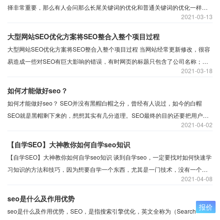
择非常重要，那么有人会问那么长尾关键词的优化和普通关键词的优化一样
2021
03-13
吗。其实在我们优化的时候，长尾关键词的优化是非常重要的，那么我们应该
怎么获取长尾关键词，今天小编就请蚌埠seo为大家分析解答：
大型网站SEO优化方案将SEO整合入整个项目过程
大型网站SEO优化方案将SEO整合入整个项目过程 当网站经常更新修改，很容
易造成一些对SEO有巨大影响的错误，有时网页的标题只包含了公司名称；又
2021
03-18
或者是文件从测试服务器上COPY过来时，把noindex标记也一并带来了（夜息
注：我就遇到过这样的悲剧，）；再或者说你发现某个分类下的链接都是
如何才能做好seo？
nofollow的，错误随时会发生，但是将SEO理念注入整个网站项目能帮助你及
如何才能做好seo？ SEO并没有黑帽白帽之分，曾经有人说过，如今的白帽
时发现这些错误。
SEO就是黑帽剩下来的，想想其实有几分道理。SEO最终的目的还要把用户想
2021
04-02
要的进行展现，包括更多的是隐形需求。​无论是挂链接还是采集内容，都有遵
循一定的算法。而最终还是进行展现，只不过其中链接的不稳定性，对网站的
【自学SEO】大神教你如何自学seo知识
危害也是很大的。但SEO毕竟还是要走一个正确的道路。那么对于真正的SEO
【自学SEO】大神教你如何自学seo知识 ​谈到自学seo，一定要找对如何快速学
我们应该有什么方向呢?
习知识的方法和技巧，因为想要自学一个东西，尤其是一门技术，没有一个有
2021
04-08
效的学习方法和合理的学习系统，都是在浪费时间，因此为避免这种情况发
生，我是这么做的。首先在网上找一个比较系统的seo视频讲解，空闲的时候学
seo是什么及作用优势
下HTML和二次开发的知识，等学的差不多的情况下可以自己做个简单的小网站
报价
seo是什么及作用优势，SEO，是指搜索引擎优化，英文全称为（Search
练手