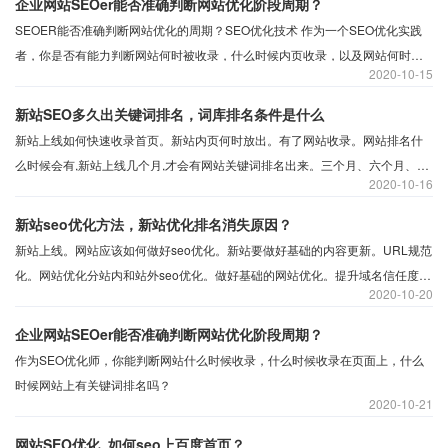
企业网站SEOer能否准确判断网站优化阶段周期？
SEOER能否准确判断网站优化的周期？SEO优化技术 作为一个SEO优化实践
者，你是否有能力判断网站何时被收录，什么时候内页收录，以及网站何时有
2020
10-15
关键词排名？ 企业网站优化周期的阶段是什么？
新站SEO多久出关键词排名，词库排名条件是什么
新站上线如何快速收录首页。新站内页何时放出。有了网站收录。网站排名什
么时候会有,新站上线几个月,才会有网站关键词排名出来。三个月、六个月、还
2020
10-16
是九个月。新站出关键词的时间一直是新站站长最关注的问题。就此分享新站
出词时间及出词条件。
新站seo优化方法，新站优化排名消失原因？
新站上线。网站应该如何做好seo优化。新站要做好基础的内容更新。URL规范
化。网站优化分站内和站外seo优化。做好基础的网站优化。提升域名信任度。
2020
10-20
提升网站内容质量。做好提交推送。明确了解新站有新站考核期。稳定持续优
化度过新站期。网站优化方向对。网站优化排名会稳定。
企业网站SEOer能否准确判断网站优化阶段周期？
作为SEO优化师，你能判断网站什么时候收录，什么时候收录在页面上，什么
时候网站上有关键词排名吗？
2020
10-21
网站SEO优化_如何seo上百度首页？