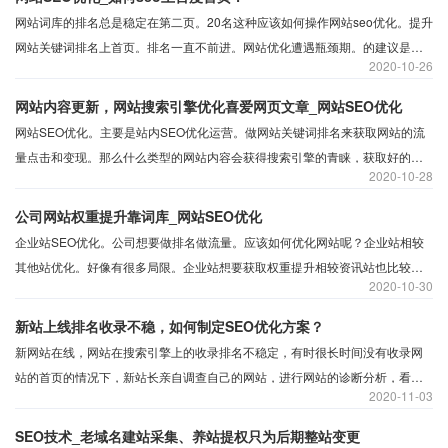
网站词库的排名总是稳定在第二页。20名这种应该如何操作网站seo优化。提升
网站关键词排名上首页。排名一直不前进。网站优化遭遇瓶颈期。的建议是操
2020
10-26
作网站诊断分析。具体分析网站看是否有机会参与首页词库排名。
网站内容更新，网站搜索引擎优化喜爱网页文章_网站SEO优化
网站SEO优化。主要是站内SEO优化运营。做网站关键词排名来获取网站的流
量点击和变现。那么什么类型的网站内容会获得搜索引擎的青睐，获取好的关
2020
10-28
键词排名呢，接下来为站长们整理下搜索引擎喜爱网页文章的类型。
公司网站权重提升靠词库_网站SEO优化
企业站SEO优化。公司想要做排名做流量。应该如何优化网站呢？企业站相较
其他站优化。好像有很多局限。企业站想要获取权重提升相较资讯站也比较困
2020
10-30
难。没有太多的内容可写。那么企业网站权重提升靠什么来提升？
新站上线排名收录不稳，如何制定SEO优化方案？
新网站在线，网站在搜索引擎上的收录排名不稳定，有时很长时间没有收录网
站的首页的情况下，新站长亲自调查自己的网站，进行网站的诊断分析，看看
2020
11-03
什么要素收录和排名不好。
SEO技术_老域名建站采集、养站提权只为后期整站变更