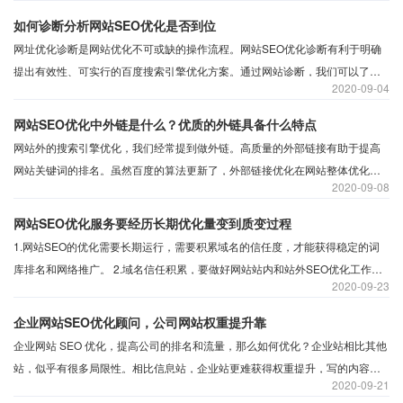
如何诊断分析网站SEO优化是否到位
网址优化诊断是网站优化不可或缺的操作流程。网站SEO优化诊断有利于明确
提出有效性、可实行的百度搜索引擎优化方案。通过网站诊断，我们可以了解
2020
09-04
网站是否存在问题并加以解决。在进行网站搜索引擎优化之前，沃志涛科技需
要先对网站进行网站诊断分析，并分析和诊断网站是否有正确的操作、修改和
网站SEO优化中外链是什么？优质的外链具备什么特点
改进。
网站外的搜索引擎优化，我们经常提到做外链。高质量的外部链接有助于提高
网站关键词的排名。虽然百度的算法更新了，外部链接优化在网站整体优化中
2020
09-08
的作用降低了，但外部链接仍然是影响网站排名的一个有影响力的排名因素，
有助于提高关键词。高质量的外部链接指向我们的网站，这有助于提高我们网
网站SEO优化服务要经历长期优化量变到质变过程
站的权重和关键字的排名。沃之涛为大家整理关于外链的小知识，什么是高质
1.网站SEO的优化需要长期运行，需要积累域名的信任度，才能获得稳定的词
量的外链，它具有什么特点才称为高质量的外链。
库排名和网络推广。 ​2.域名信任积累，要做好网站站内和站外SEO优化工作，
2020
09-23
提高网站对搜索引擎的信任，得到收录和排名的提高。
企业网站SEO优化顾问，公司网站权重提升靠
企业网站 SEO 优化，提高公司的排名和流量，那么如何优化？企业站相比其他
站，似乎有很多局限性。相比信息站，企业站更难获得权重提升，写的内容不
2020
09-21
多，应该用什么来提高企业网站的权重推广？