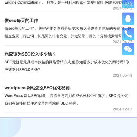
Engine Optimization）。 ​解释：是一种利用搜索引擎规则进行网络营销方式的
交流
2021
04-12
一种。通过SEO优化提升网站权重，提高页面的展现量和点击量，获得更多网
络流量并获得最终的转化，
做seo每天的工作
​做seo每天的工作1、关键词排名查看分析要求 每天分别查看网站的关键词，包
括企业词，行业词，长尾词的排名变化，并做记录，目的：分析搜索引擎排名
2021
04-27
变化规率，从而提升关键词排名。2、公司网站的分析，公司网站的分析，包括
文章收录分析、蜘蛛爬行时间路径分析、外部推广收录分析要求：
您应该为SEO投入多少钱？
SEO无疑是最具成本效益的网络营销方式,但你知道多少成本优化的网站吗?你
应该支付SEO多少钱?
2021
05-18
wordpress网站怎么SEO优化秘籍
WordPress 网站SEO优化，高流量与高排名成站长和企业所求，SEO 是关键。
我们有超棒的插件来变革您网站的 SEO 格局。
2024
12-27