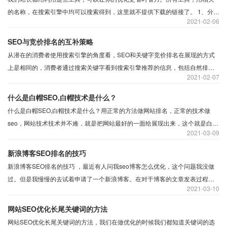
的名称，在搜索引擎中均可以搜索得到，这里就不提供下载的链接了。 1、分析
2021
02-06
工具 ​受欢迎的一款SEO工具。一个免费版，功能有关键词分析过滤。关键词排
名跟踪，另外，最给力的作用的就是分析关键字的竞争程度，包括获得搜索引
SEO与竞价排名的互补策略
擎前20名得网站的竞争分析报告。也就是知彼，让你了解你的对手网站的状
从潜在的消费者使用搜索引擎的角度看，SEO和关键字竞价排名在展现的方式
况，例如的PR值，
上是相同的，消费者通过搜索关键字看到搜索引擎推荐的信息，包括自然排名
2021
02-07
信息和竞价排名信 息，然后消费者通过自己的判断来进行点击进入网站，进而
达到网络营销的效果。
什么是白帽SEO,白帽技术是什么？
什么是白帽SEO,白帽技术是什么？用正常的方法做网站排名，正常的技术做
seo，网站技术技术并不难，就是把网站最好的一面给展现出来，这个就是白帽
2021
03-09
SEO，就是正规的优化，不作弊！ 白帽SEO，光明磊落、一清二白，是一种严
格遵守搜索引擎“游戏规则”的SEO方法。
新浪博客SEO排名的技巧
新浪博客SEO排名的技巧 ，最近有人问我seo博客怎么优化，这个问题我没做
过。但是我慢慢的去试着申请了一个新浪博客。在对于博客的文章发表过程以
2021
03-10
及收录过程中我找到了答案，原来在博客的优化上只需要注意几个小小的细节
就可以了！
网站SEO优化长尾关键词的方法
网站SEO优化长尾关键词的方法，我们在做优化的时候我们都知道关键词的选