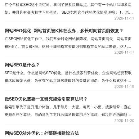
在今年检索SEO这个关键词。看到了很多快排站点。其中有一个站让我印象深
刻。并且具有参考和学习的价值。 SEO技术 这个站的优化情况说明： 1。老域
2020
11-11
名建站。老域名有建站历史。无博彩情色违规建站历史； 2。文章内容更新都是
上百篇。千篇级别的更新； 3。网站在线沟通。在线电话位置明显；
网站SEO优化_网站首页被K掉怎么办，多长时间首页能恢复？
在SEO网站优化工作中。我们常会讨论网站被降权。网站首页消失、网站首页
被k掉了。首页被k掉。这对于哪些权重关键词都集权首页的站点来说。这无疑
2020
11-17
是巨大的伤害。首页被k掉。意味着权重为0。关键词排名消失。网站流量点击
下降。
网站SEO是什么？
SEO是什么。什么是网站SEO优化。是什么搜索引擎优化。企业网站想要获取
排名应该怎么做。为何有的站点能够获取好的关键词排名。为什么检索这个关
2020
11-19
键词。这个站点就能在首页。这些都是我们刚从事SEO这一行。会经常提及的
问题。接下来分享SEO是什么。
做SEO优化需要一直研究搜索引擎算法吗？
搜索引擎为了提升用户体验。几乎每月一大更。每周一小更。搜索引擎一直在
更新自己的算法。目的是为了更好地满足搜索用户的需求。解决用户的问题。
2020
11-20
让用户能够通过搜索引擎找到准确的信息。
网站SEO站外优化：外部链接建设方法