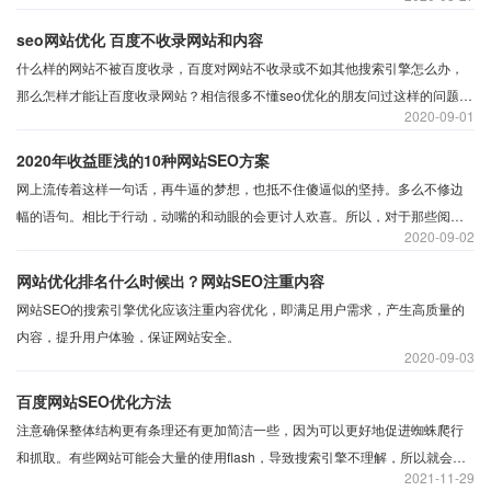
新几次，有时半个月不更新，而外链增加不稳定性，外链上升和下降的网站优
化很大，很可能被认为是作弊。
seo网站优化 百度不收录网站和内容
什么样的网站不被百度收录，百度对网站不收录或不如其他搜索引擎怎么办，
那么怎样才能让百度收录网站？相信很多不懂seo优化的朋友问过这样的问题，
2020
09-01
之前小编写过百度不收录网站的原因，并简单对百度搜索引擎做过分析，今天
沃之涛科技就具体说下检查百度收录流程和收录方法。
2020年收益匪浅的10种网站SEO方案
网上流传着这样一句话，再牛逼的梦想，也抵不住傻逼似的坚持。多么不修边
幅的语句。相比于行动，动嘴的和动眼的会更讨人欢喜。所以，对于那些阅读
2020
09-02
更多网站的seo文章或教程的人来说，今天可以试着看看这篇文章，我希望给你
一些启示。
网站优化排名什么时候出？网站SEO注重内容
网站SEO的搜索引擎优化应该注重内容优化，即满足用户需求，产生高质量的
内容，提升用户体验，保证网站安全。
2020
09-03
百度网站SEO优化方法
注意确保整体结构更有条理还有更加简洁一些，因为可以更好地促进蜘蛛爬行
和抓取。有些网站可能会大量的使用flash，导致搜索引擎不理解，所以就会导
2021
11-29
致收录速度很慢，所以我们要在这方面少用这样的文件。