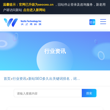
温馨提示：官网已升级为seoceo.cn
，旧站停止登录及咨询服务，新老用
户请访问新站
点击进入新网站
登录
行业资讯
首页
>
行业资讯
>
新站SEO多久出关键词排名，词库排名条件是什么
搜索