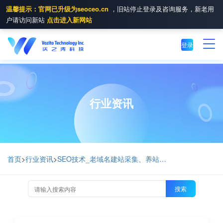
温馨提示：官网已升级为seoceo.cn
，旧站停止登录及咨询服务，新老用
户请访问新站
点击进入新网站
登录
行业资讯
首页
>
行业资讯
>
SEO技术_老域名建站采集、养站提权只为后期整站变更
搜索