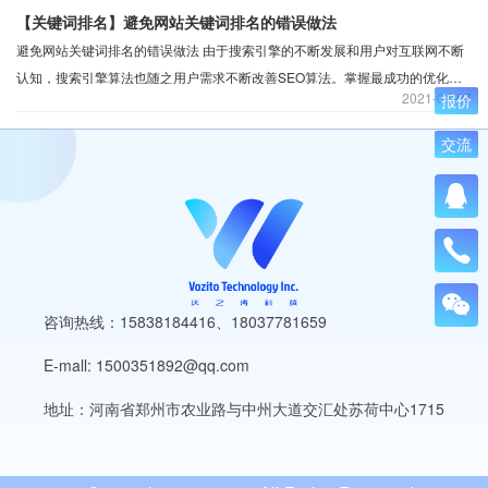
等，由于很多人对SEO的推广了解太多，推广效果大大降低。
【关键词排名】避免网站关键词排名的错误做法
避免网站关键词排名的错误做法 由于搜索引擎的不断发展和用户对互联网不断
认知，搜索引擎算法也随之用户需求不断改善SEO算法。掌握最成功的优化技
2021
04-07
报价
术并不是那么容易，与其说网站正确的SEO优化方案，还不如说网站避免误
区。避免误区后，网站自然就会上排名，增加网站流量。
交流
咨询热线：15838184416
、
18037781659
E-mall: 1500351892@qq.com
地址：河南省郑州市农业路与中州大道交汇处苏荷中心1715