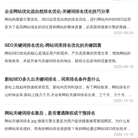
词，做好指数词布局优化，网页有效收录才能参与排名，因此做好站内外优化
提升网页有效收录可以参与网页排名，增加词库量提升。
企业网站优化选自然排名优化-关键词排名优化技巧分享
网站的搜索引擎优化，SEO运营是自然的排名优化，进行网站内外的SEO运营
是为了提高网站域名的信任度和网站的整体质量，从而获得搜索引擎的青睐，
2020
09-24
从而获得排名靠前，增加展示次数。SEO操作是自然排名优化，而不是快速排
名、黑帽、作弊优化操作。
SEO关键词排名优化-网站词库排名优化的关键因素
网站SEO优化的核心是满足用户的需求。产生高质量的所需文章，增加网站的
有效收录，并提升参与关键词排名的地位，获得点击咨询和流量变现。
2020
09-18
新站SEO多久出关键词排名，词库排名条件是什么
新站上线如何快速收录首页。新站内页何时放出。有了网站收录。网站排名什
么时候会有,新站上线几个月,才会有网站关键词排名出来。三个月、六个月、还
2020
10-16
是九个月。新站出关键词的时间一直是新站站长最关注的问题。就此分享新站
出词时间及出词条件。
网站关键词排名靠后，是否遭遇降权或干预排名
网站关键词排名.jpg 搜索引擎主要是为用户提供搜索推荐展现网页。为什么有
的网站排名很好。而有的网站排名很差呢？有的网站通过网站SEO优化技术将
2020
10-19
网站词库排名做上去了。但是后期有下跌或者直接消失。还有的词企业站无法