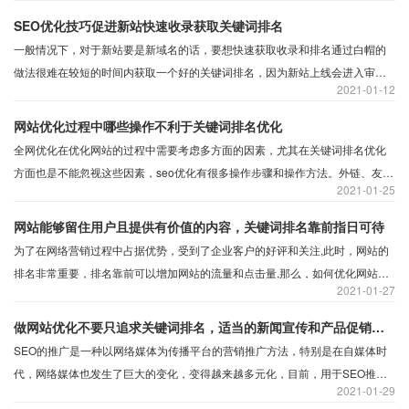
获取排名？
SEO优化技巧促进新站快速收录获取关键词排名
一般情况下，对于新站要是新域名的话，要想快速获取收录和排名通过白帽的
做法很难在较短的时间内获取一个好的关键词排名，因为新站上线会进入审核
2021
01-12
期，在审核期间新站收录和排名都比较低.但审核期过后就会放出网站，关键词
优化难度一般的话，也要1-3个月左右的时间，甚至会更久一些，当然，排除比
网站优化过程中哪些操作不利于关键词排名优化
较冷门的关键词优化，如果想在最短的时间内让新站获得关键词排名，需要从
全网优化在优化网站的过程中需要考虑多方面的因素，尤其在关键词排名优化
以下几个方面着手优化。
方面也是不能忽视这些因素，seo优化有很多操作步骤和操作方法。外链、友情
2021
01-25
链接、关键词密度、标粗、网页标题......seo优化是一把双刃剑，用的好会给网
站核心关键词带来不错的排名效果。
网站能够留住用户且提供有价值的内容，关键词排名靠前指日可待
为了在网络营销过程中占据优势，受到了企业客户的好评和关注,此时，网站的
排名非常重要，排名靠前可以增加网站的流量和点击量,那么，如何优化网站，
2021
01-27
使网站排名靠前？
做网站优化不要只追求关键词排名，适当的新闻宣传和产品促销也是十分有必要的
SEO的推广是一种以网络媒体为传播平台的营销推广方法，特别是在自媒体时
代，网络媒体也发生了巨大的变化，变得越来越多元化，目前，用于SEO推广
2021
01-29
的比较流行的网络媒体有论坛、博客、微博、微信、SNS、Twitter、Facebook