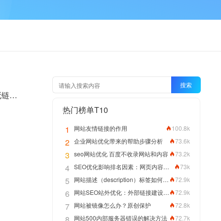
搜索
百度死链提示删除失败，一般都是什么问题？通过SEO合集工具网站蜘蛛看到大量的死链解决死链是做SEO的必要工作。
热门榜单T10
1
网站友情链接的作用
100.8k
2
企业网站优化带来的帮助步骤分析
73.6k
3
seo网站优化 百度不收录网站和内容
73.2k
4
SEO优化影响排名因素：网页内容拼写正确性
73k
5
网站描述（description）标签如何编写优化网站排名
72.9k
6
网站SEO站外优化：外部链接建设方法
72.9k
7
网站被镜像怎么办？原创保护
72.8k
8
网站500内部服务器错误的解决方法
72.7k