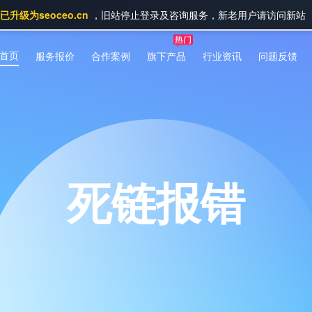
升级为seoceo.cn
，旧站停止登录及咨询服务，新老用户请访问新站
首页
服务报价
合作案例
旗下产品
行业资讯
问题反馈
死链报错