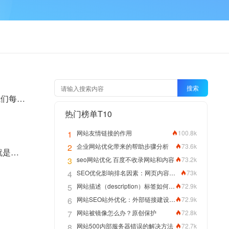
搜索
之前聊过，网站运营的最关键的工作的就是引流，没有人网站运营后面的工作无法开展，所以我们每天都要关注自己网站的流量，通常我们都会给网站安装统计代码，然后每天收集网站用户访问的数据，但是很多时候我们都会碰到这种情况，就是网站的流量出现异常下降情况
热门榜单T10
1
网站友情链接的作用
100.8k
2
企业网站优化带来的帮助步骤分析
73.6k
网站优化什么是网站流量数据统计分析 通常所说的网站流量就是指网站的访问量，通俗一点说就是用户浏览页面的数量，常用的统计指标包括网站的独立用户数量、用户在网站的平均停留时间等，常用网站流量统计指标包括网站独立用户数量、总用户数量
3
seo网站优化 百度不收录网站和内容
73.2k
4
SEO优化影响排名因素：网页内容拼写正确性
73k
5
网站描述（description）标签如何编写优化网站排名
72.9k
6
网站SEO站外优化：外部链接建设方法
72.9k
7
网站被镜像怎么办？原创保护
72.8k
8
网站500内部服务器错误的解决方法
72.7k